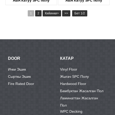
ABA Катуу SPC полу
ABA Катуу SPC полу
KTV8005
KTV8032
1
2
Кийинки>
>>
Бет 1/2
DOOR
КАТАР
Ички Эшик
Vinyl Floor
Сырткы Эшик
Жыгач SPC Полу
Fire Rated Door
Hardwood Floor
Бамбуктан Жасалган Пол
Ламинаттан Жасалган
Пол
WPC Decking