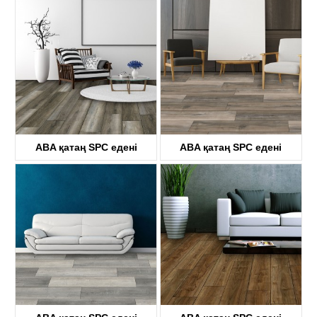
KTV4038
KTV8030
ABA қатаң SPC едені
ABA қатаң SPC едені
KTV8004
KTV8031