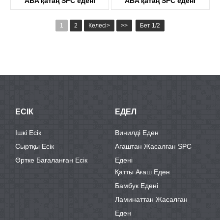
ABA қатаң SPC едені
ABA қатаң SPC едені
KTV8005
KTV8032
1
2
Келесі>
>>
Бет 1/2
ЕСІК
ЕДЕЛ
Ішкі Есік
Винилді Еден
Сыртқы Есік
Ағаштан Жасалған SPC
Өртке Бағаланған Есік
Едені
Қатты Ағаш Еден
Бамбук Едені
Ламинаттан Жасалған
Еден