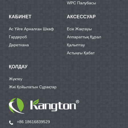
WPC Палубасы
КАБИНЕТ
АКСЕССУАР
Ас Үйге Арналған Шкаф
Есік Жақтауы
Гардероб
Аппараттық Құрал
Дәретхана
Қалыптау
Астыңғы Қабат
ҚОЛДАУ
Жүктеу
Жиі Қойылатын Сұрақтар
+86 18616839529