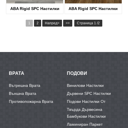
ABA Rigid SPC Настилки
ABA Rigid SPC Настилки
KTV8005
KTV8032
1
2
Напред>
>>
Страница 1 /2
ВРАТА
ПОДОВИ
Вътрешна Врата
Винилови Настилки
Външна Врата
Дървени SPC Настилки
Противопожарна Врата
Подови Настилки От
Твърда Дървесина
Бамбукови Настилки
Ламиниран Паркет