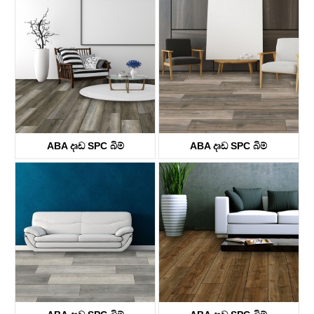
KTV4038
KTV8030
ABA දෘඩ SPC බිම්
ABA දෘඩ SPC බිම්
KTV8004
KTV8031