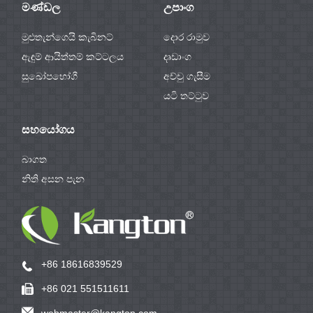
මණ්ඩල
උපාංග
මුළුතැන්ගෙයි කැබිනට්
දොර රාමුව
ඇඳුම් ආයිත්තම් කට්ටලය
දෘඩාංග
සුඛෝපභෝගී
අච්චු ගැසීම
යටි තට්ටුව
සහයෝගය
බාගත
නිති අසන පැන
+86 18616839529
+86 021 551511611
webmaster@kangton.com