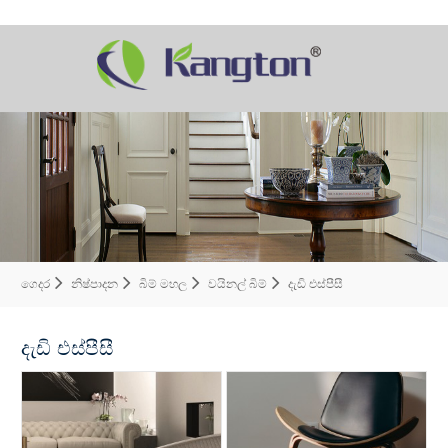
ගෙදර
නිෂ්පාදන
බිම් මහල
වයිනල් බිම්
දැඩි එස්පීසී
දැඩි එස්පීසී