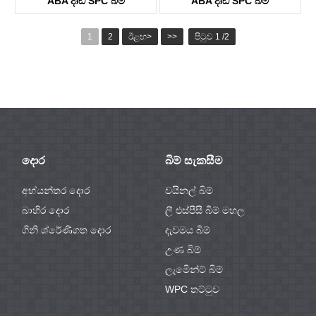
ABA දෘඩ SPC බිම්
ABA දෘඩ SPC බිම්
KTV8005
KTV8032
1
2
ඊළඟ>
>>
පිටුව 1 /2
දොර
බිම් සැකසීම
අභ්යන්තර දොර
වයිනල් බිම්
බාහිර දොර
ලී එස්පීසී බිම් මහල
ගිනි ශ්රේණිගත දොර
දැවමය බිම්
උණ බිම්
ලැමිෙන්ට් බිම්
WPC තට්ටුව