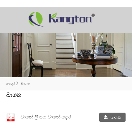
ගෙදර
බාගත
බාගත
වානේ ලී සහ වානේ දොර
බාගත