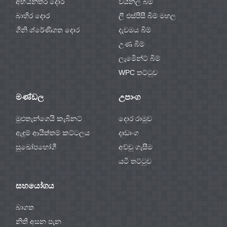
අභ්යන්තර දොර
වයිනල් බිම්
බාහිර දොර
ලී එස්පීසී බිම් මහල
ගිනි ශ්රේණිගත දොර
දැවමය බිම්
උණ බිම්
ලැමිෙන්ට් බිම්
WPC තට්ටුව
මණ්ඩල
උපාංග
මුළුතැන්ගෙයි කැබිනට්
දොර රාමුව
ඇඳුම් ආයිත්තම් කට්ටලය
දෘඩාංග
සුඛෝපභෝගී
අච්චු ගැසීම
යටි තට්ටුව
සහයෝගය
බාගත
නිති අසන පැන