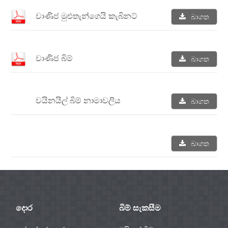
වාණිජ මුළුතැන්ගෙයි කැබිනට්
බාගත
වාණිජ බිම්
බාගත
වයිනයිල් බිම් නාමාවලිය
බාගත
බාගත
දොර
බිම් සැකසීම