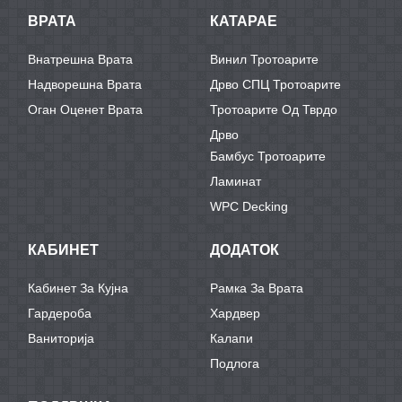
ВРАТА
КАТАРАЕ
Внатрешна Врата
Винил Тротоарите
Надворешна Врата
Дрво СПЦ Тротоарите
Оган Оценет Врата
Тротоарите Од Тврдо
Дрво
Бамбус Тротоарите
Ламинат
WPC Decking
КАБИНЕТ
ДОДАТОК
Кабинет За Кујна
Рамка За Врата
Гардероба
Хардвер
Ваниторија
Калапи
Подлога