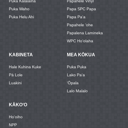
Puka Kalaiaina
Papahele Vinyl
Puka Waho
Papa SPC Papa
Puka Helu Ahi
Papa Paʻa
Papahele ʻohe
Papalena Lamineka
WPC Hoʻolaha
KABINETA
MEA KŌKUA
Hale Kuhina Kuke
Puka Puka
Pā Lole
Lako Paʻa
Luakini
ʻŌpala
Lalo Malalo
KĀKOʻO
Hoʻoiho
NPP