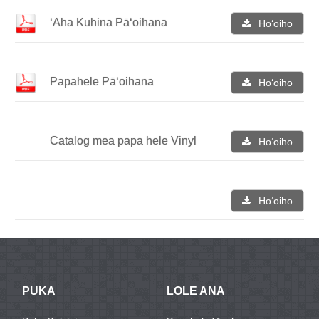
ʻAha Kuhina Pāʻoihana
Hoʻoiho
Papahele Pāʻoihana
Hoʻoiho
Catalog mea papa hele Vinyl
Hoʻoiho
Hoʻoiho
PUKA
LOLE ANA