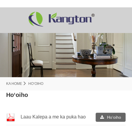
KA HOME
HOʻOIHO
Hoʻoiho
Laau Kalepa a me ka puka hao
Hoʻoiho