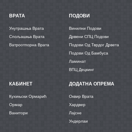
ВРАТА
ПОДОВИ
Унутрашња Врата
Винилни Подови
Спољашња Врата
Дрвени СПЦ Подови
Ватроотпорна Врата
Подови Од Тврдог Дрвета
Подови Од Бамбуса
Ламинат
ВПЦ Децкинг
КАБИНЕТ
ДОДАТНА ОПРЕМА
Кухињски Ормарић
Оквир Врата
Ормар
Хардвер
Ванитори
Лајсне
Ундерлаи