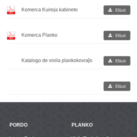
Komerca Kuireja kabineto
Elŝuti
Komerca Planko
Elŝuti
Katalogo de vinila plankokovraĵo
Elŝuti
Elŝuti
PORDO
PLANKO