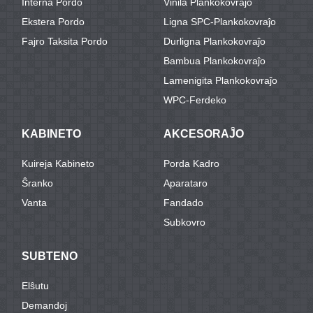
Interna Pordo
Vinila Plankokovraĵo
Ekstera Pordo
Ligna SPC-Plankokovraĵo
Fajro Taksita Pordo
Durligna Plankokovraĵo
Bambua Plankokovraĵo
Lamenigita Plankokovraĵo
WPC-Ferdeko
KABINETO
AKCESORAĴO
Kuireja Kabineto
Porda Kadro
Ŝranko
Aparataro
Vanta
Fandado
Subkovro
SUBTENO
Elŝutu
Demandoj