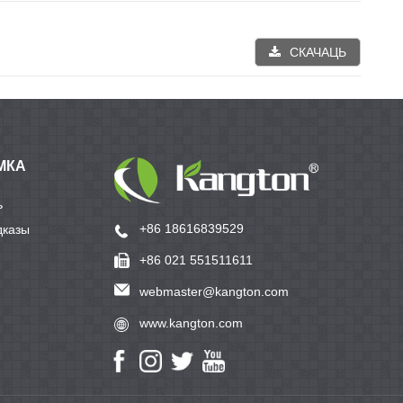
СКАЧАЦЬ
МКА
ь
+86 18616839529
дказы
+86 021 551511611
webmaster@kangton.com
www.kangton.com