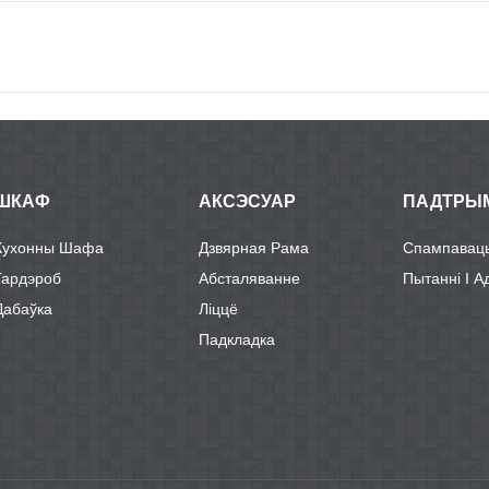
ШКАФ
АКСЭСУАР
ПАДТРЫ
Кухонны Шафа
Дзвярная Рама
Спампавац
Гардэроб
Абсталяванне
Пытанні І А
Дабаўка
Ліццё
Падкладка