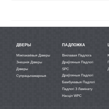
ДВЕРЫ
ПАДЛОЖКА
Міжпакаёвыя Дзверы
Вінілавая Падлога
Знешнія Дзверы
Драўляныя Падлогі
Дзверы
SPC
Драўляныя Падлогі
Супрацьпажарныя
Бамбукавыя Падлогі
Падлогі З Ламінату
Насціл WPC