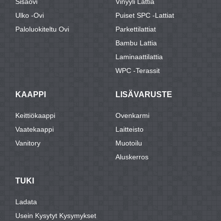
Sisäovi
Vinyyli Lattia
Ulko -ovi
Puiset SPC -lattiat
Paloluokiteltu Ovi
Parkettilattiat
Bambu Lattia
Laminaattilattia
WPC -terassit
KAAPPI
LISÄVARUSTE
Keittiökaappi
Ovenkarmi
Vaatekaappi
Laitteisto
Vanitory
Muotoilu
Aluskerros
TUKI
Ladata
Usein Kysytyt Kysymykset