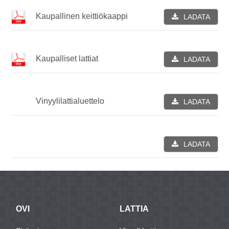
Kaupallinen keittiökaappi
LADATA
Kaupalliset lattiat
LADATA
Vinyylilattialuettelo
LADATA
LADATA
OVI
LATTIA