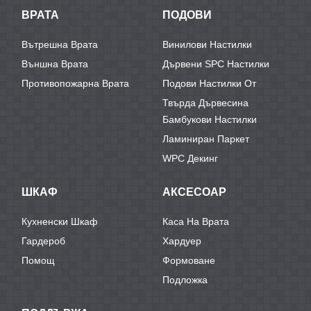
ВРАТА
ПОДОВИ
Вътрешна Врата
Винилови Настилки
Външна Врата
Дървени SPC Настилки
Противопожарна Врата
Подови Настилки От
Твърда Дървесина
Бамбукови Настилки
Ламиниран Паркет
WPC Декинг
ШКАФ
АКСЕСОАР
Кухненски Шкаф
Каса На Врата
Гардероб
Хардуер
Помощ
Формоване
Подложка