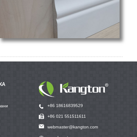
ЖА
+86 18616839529
вани
+86 021 551511611
webmaster@kangton.com