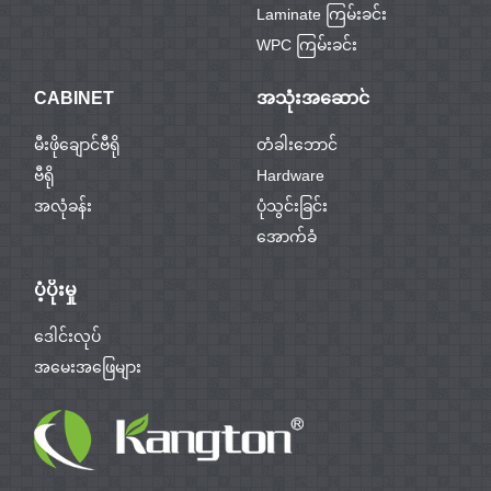
Laminate ကြမ်းခင်း
WPC ကြမ်းခင်း
CABINET
အသုံးအဆောင်
မီးဖိုချောင်ဗီရို
တံခါးဘောင်
ဗီရို
Hardware
အလုံခန်း
ပုံသွင်းခြင်း
အောက်ခံ
ပံ့ပိုးမှု
ဒေါင်းလုပ်
အမေးအဖြေများ