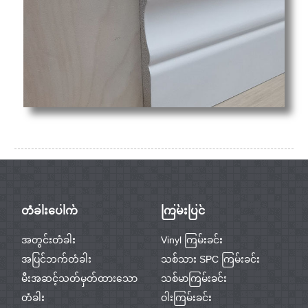
တံခါးပေါက်
ကြမ်းပြင်
အတွင်းတံခါး
Vinyl ကြမ်းခင်း
အပြင်ဘက်တံခါး
သစ်သား SPC ကြမ်းခင်း
မီးအဆင့်သတ်မှတ်ထားသော
သစ်မာကြမ်းခင်း
တံခါး
ဝါးကြမ်းခင်း