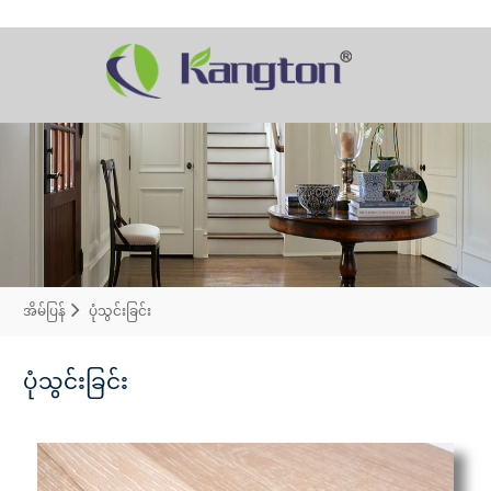
အိမ်ပြန်
ပုံသွင်းခြင်း
ပုံသွင်းခြင်း