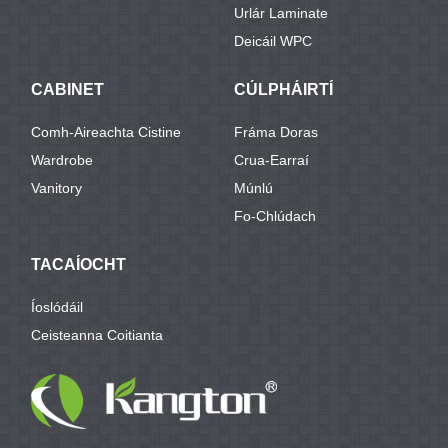
Urlár Laminate
Deicáil WPC
CABINET
CÚLPHÁIRTÍ
Comh-Aireachta Cistine
Fráma Doras
Wardrobe
Crua-Earraí
Vanitory
Múnlú
Fo-Chlúdach
TACAÍOCHT
Íoslódáil
Ceisteanna Coitianta