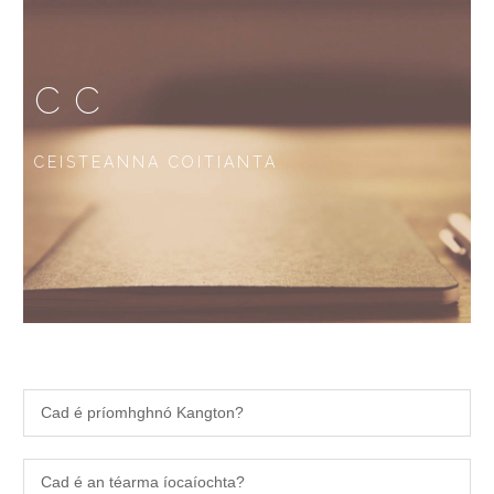
CC
CEISTEANNA COITIANTA
Cad é príomhghnó Kangton?
Cad é an téarma íocaíochta?