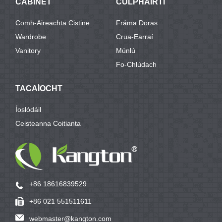
CABINET
CÚLPHÁIRTÍ
Comh-Aireachta Cistine
Fráma Doras
Wardrobe
Crua-Earraí
Vanitory
Múnlú
Fo-Chlúdach
TACAÍOCHT
Íoslódáil
Ceisteanna Coitianta
+86 18616839529
+86 021 551511611
webmaster@kangton.com