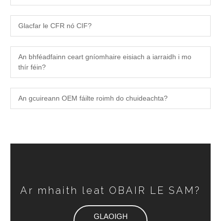
Glacfar le CFR nó CIF?
An bhféadfainn ceart gníomhaire eisiach a iarraidh i mo
thír féin?
An gcuireann OEM fáilte roimh do chuideachta?
Ar mhaith leat OBAIR LE SAM?
GLAOIGH