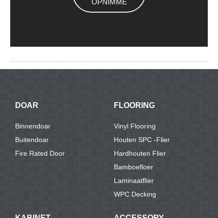
OPNIMME
DOAR
FLOORING
Binnendoar
Vinyl Flooring
Buitendoar
Houten SPC -flier
Fire Rated Door
Hardhouten Flier
Bamboefloer
Laminaatflier
WPC Decking
KABINET
ACCESSORY