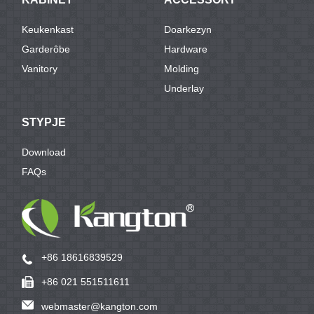
Keukenkast
Doarkezyn
Garderôbe
Hardware
Vanitory
Molding
Underlay
STYPJE
Download
FAQs
+86 18616839529
+86 021 551511611
webmaster@kangton.com