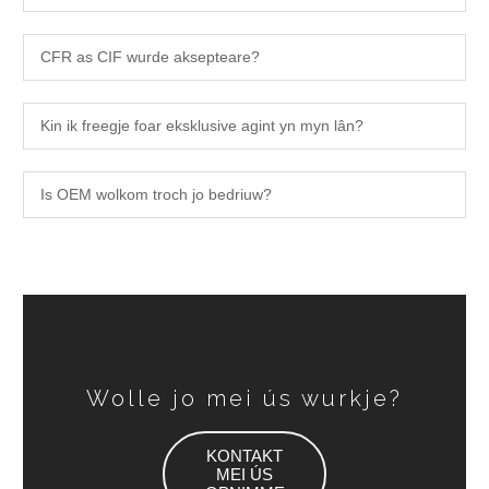
CFR as CIF wurde aksepteare?
Kin ik freegje foar eksklusive agint yn myn lân?
Is OEM wolkom troch jo bedriuw?
Wolle jo mei ús wurkje?
KONTAKT
MEI ÚS