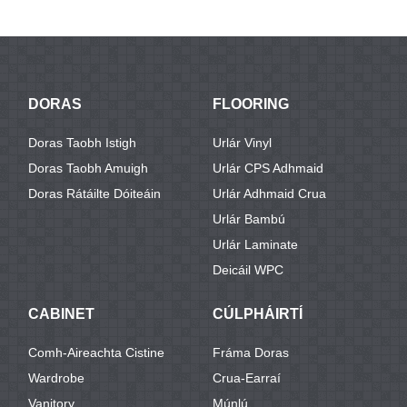
DORAS
FLOORING
Doras Taobh Istigh
Urlár Vinyl
Doras Taobh Amuigh
Urlár CPS Adhmaid
Doras Rátáilte Dóiteáin
Urlár Adhmaid Crua
Urlár Bambú
Urlár Laminate
Deicáil WPC
CABINET
CÚLPHÁIRTÍ
Comh-Aireachta Cistine
Fráma Doras
Wardrobe
Crua-Earraí
Vanitory
Múnlú