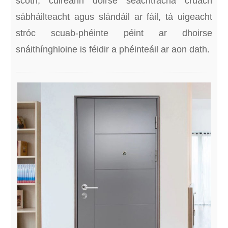
scoth, cuireann doirse seachtracha cruach
sábháilteacht agus slándáil ar fáil, tá uigeacht
stróc scuab-phéinte péint ar dhoirse
snáithínghloine is féidir a phéinteáil ar aon dath.