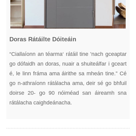
Doras Rátáilte Dóiteáin
“Ciallaíonn an téarma‘ rátáil tine ’nach gceaptar
go dófaidh an doras, nuair a shuiteálfar i gceart
é, le linn fráma ama áirithe sa mheán tine.” Cé
go n-athraíonn rátálacha ama, deir sé go bhfuil
doirse 20- go 90 nóiméad san áireamh sna
rátálacha caighdeánacha.