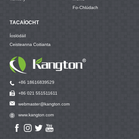
Fo-Chlúdach
TACAÍOCHT
Íoslódáil
Ceisteanna Coitianta
+86 18616839529
+86 021 551511611
webmaster@kangton.com
www.kangton.com