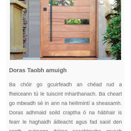
Doras Taobh amuigh
Ba chóir go gcuirfeadh an chéad rud a
fheiceann tú le tuiscint mharthanach. Ba cheart
go mbeadh sé in ann na heilimintí a sheasamh.
Doras adhmaid soild craptha ó na hábhair is
fearr le haghaidh áilleacht agus fad saoil den