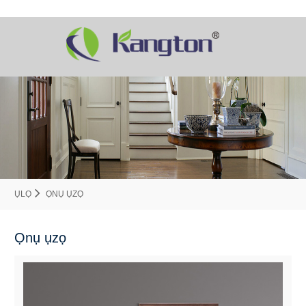
ỤLỌ
ỌNỤ ỤZỌ
Ọnụ ụzọ