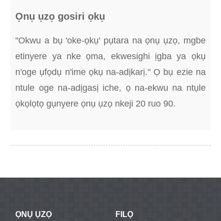
Ọnụ ụzọ gosiri ọkụ
"Okwu a bụ 'oke-ọkụ' pụtara na ọnụ ụzọ, mgbe
etinyere ya nke ọma, ekwesighi ịgba ya ọkụ
n'oge ụfọdụ n'ime ọkụ na-adịkarị." Ọ bụ ezie na
ntule oge na-adịgasị iche, ọ na-ekwu na ntụle
ọkọlọtọ gụnyere ọnụ ụzọ nkeji 20 ruo 90.
ỌNỤ ỤZỌ
FILỌ