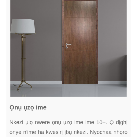
Ọnụ ụzọ ime
Nkezi ụlọ nwere ọnụ ụzọ ime ime 10+. Ọ dịghị
onye n'ime ha kwesịrị ịbụ nkezi. Nyochaa nhọrọ