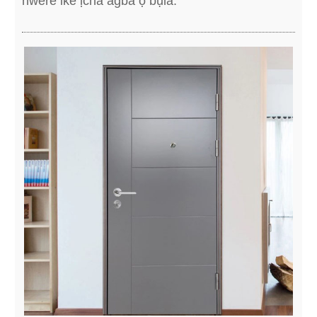
nwere ike ịcha agba ọ bụla.