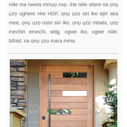
niile ma nweta mmụọ nsọ. Ihe niile sitere na ọnụ
ụzọ oghere nke HDF, ọnụ ụzọ siri ike ejiri aka
mee, ọnụ ụzọ osisi siri ike, ọnụ ụzọ mbata, ụzọ
mechiri emechi, wdg. ogwe iko, ogwe niile,
bifold, na ọnụ ụzọ mara mma.