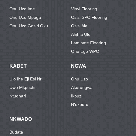
Ọnụ Ụzọ Ime
Vinyl Flooring
Ọnụ Ụzọ Mpụga
Osisi SPC Flooring
Ọnụ Ụzọ Gosiri Ọkụ
Osisi Ala
Ahịhịa Ụlọ
Laminate Flooring
Ọnụ Ego WPC
KABET
NGWA
Ụlọ Ihe Eji Esi Nri
Ọnụ Ụzọ
Uwe Mkpuchi
Akụrụngwa
Ntughari
Ịkpụzi
N'okpuru
NKWADO
Budata