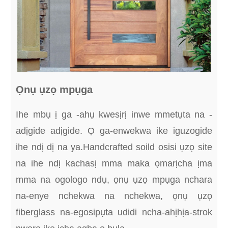
Ọnụ ụzọ mpụga
Ihe mbụ ị ga -ahụ kwesịrị inwe mmetụta na -
adịgide adịgide. Ọ ga-enwekwa ike iguzogide
ihe ndị dị na ya.Handcrafted soild osisi ụzọ site
na ihe ndị kachasị mma maka ọmarịcha ịma
mma na ogologo ndụ, ọnụ ụzọ mpụga nchara
na-enye nchekwa na nchekwa, ọnụ ụzọ
fiberglass na-egosipụta udidi ncha-ahịhịa-strok