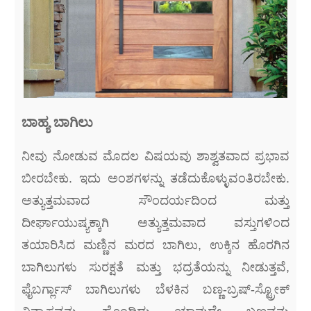
ಬಾಹ್ಯ ಬಾಗಿಲು
ನೀವು ನೋಡುವ ಮೊದಲ ವಿಷಯವು ಶಾಶ್ವತವಾದ ಪ್ರಭಾವ
ಬೀರಬೇಕು. ಇದು ಅಂಶಗಳನ್ನು ತಡೆದುಕೊಳ್ಳುವಂತಿರಬೇಕು.
ಅತ್ಯುತ್ತಮವಾದ ಸೌಂದರ್ಯದಿಂದ ಮತ್ತು
ದೀರ್ಘಾಯುಷ್ಯಕ್ಕಾಗಿ ಅತ್ಯುತ್ತಮವಾದ ವಸ್ತುಗಳಿಂದ
ತಯಾರಿಸಿದ ಮಣ್ಣಿನ ಮರದ ಬಾಗಿಲು, ಉಕ್ಕಿನ ಹೊರಗಿನ
ಬಾಗಿಲುಗಳು ಸುರಕ್ಷತೆ ಮತ್ತು ಭದ್ರತೆಯನ್ನು ನೀಡುತ್ತವೆ,
ಫೈಬರ್ಗ್ಲಾಸ್ ಬಾಗಿಲುಗಳು ಬೆಳಕಿನ ಬಣ್ಣ-ಬ್ರಷ್-ಸ್ಟ್ರೋಕ್