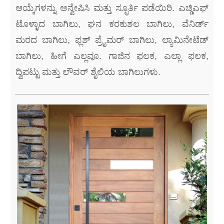
ಆಯ್ಕೆಗಳನ್ನು ಅನ್ವೇಷಿಸಿ ಮತ್ತು ಸ್ಫೂರ್ತಿ ಪಡೆಯಿರಿ. ಎಚ್ಡಿಎಫ್
ಟೊಳ್ಳಾದ ಬಾಗಿಲು, ಘನ ಕರಕುಶಲ ಬಾಗಿಲು, ವೆನಿರ್ಡ್
ಮರದ ಬಾಗಿಲು, ಫ್ಲಶ್ ಪ್ರೈಮರ್ ಬಾಗಿಲು, ಲ್ಯಾಮಿನೇಟೆಡ್
ಬಾಗಿಲು, ಹೀಗೆ ಎಲ್ಲವೂ. ಗಾಜಿನ ಫಲಕ, ಎಲ್ಲಾ ಫಲಕ,
ದ್ವಿಪಟ್ಟು ಮತ್ತು ಲೌವರ್ ಶೈಲಿಯ ಬಾಗಿಲುಗಳು.