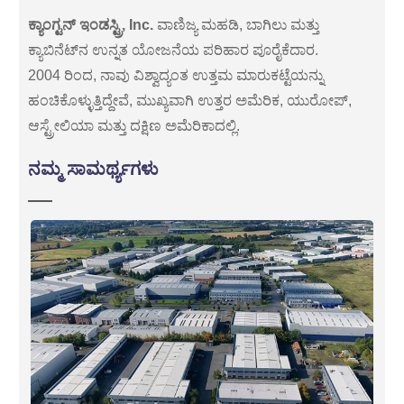
ಕ್ಯಾಂಗ್ಟನ್ ಇಂಡಸ್ಟ್ರಿ, Inc.
ವಾಣಿಜ್ಯ ಮಹಡಿ, ಬಾಗಿಲು ಮತ್ತು
ಕ್ಯಾಬಿನೆಟ್‌ನ ಉನ್ನತ ಯೋಜನೆಯ ಪರಿಹಾರ ಪೂರೈಕೆದಾರ.
2004 ರಿಂದ, ನಾವು ವಿಶ್ವಾದ್ಯಂತ ಉತ್ತಮ ಮಾರುಕಟ್ಟೆಯನ್ನು
ಹಂಚಿಕೊಳ್ಳುತ್ತಿದ್ದೇವೆ, ಮುಖ್ಯವಾಗಿ ಉತ್ತರ ಅಮೆರಿಕ, ಯುರೋಪ್,
ಆಸ್ಟ್ರೇಲಿಯಾ ಮತ್ತು ದಕ್ಷಿಣ ಅಮೆರಿಕಾದಲ್ಲಿ.
ನಮ್ಮ ಸಾಮರ್ಥ್ಯಗಳು