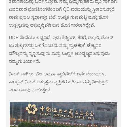
ತಪಾಸಣೆಯನ್ನು ಒದಗಿಸುತ್ತೇವೆ. ನಮ್ಮ ಎಲ್ಲಾ ಗ್ರಾಹಕರು ಪ್ರತಿ ಸಾಗಣೆಗೆ
ವಿವರವಾದ ಫೋಟೋಗಳೊಂದಿಗೆ QC ವರದಿಯನ್ನು ಸ್ವೀಕರಿಸುತ್ತಾರೆ.
ನಾವು ಪ್ರಬಲ ಸ್ಪರ್ಧಾತ್ಮಕ ಬೆಲೆ, ಉನ್ನತ ಗುಣಮಟ್ಟ ಮತ್ತು ಹೊಸ
ಉತ್ಪನ್ನವನ್ನು ಅಭಿವೃದ್ಧಿಪಡಿಸುವ ಹೊಣೆಗಾರರಾಗಿದ್ದೇವೆ.
DDP ಸೇವೆಯು ಲಭ್ಯವಿದೆ, ಇದು ಶಿಪ್ಪಿಂಗ್, ತೆರಿಗೆ, ಡ್ಯೂಟಿ, ಡೋರ್
ಟು ಶುಲ್ಕಗಳನ್ನು ಒಳಗೊಂಡಿದೆ. ನಮ್ಮ ಗ್ರಾಹಕರಿಗೆ ಹೆಚ್ಚುವರಿ
ಮೌಲ್ಯವನ್ನು ಸೃಷ್ಟಿಸುವುದು ಮತ್ತು ಒಟ್ಟಾಗಿ ಅಭಿವೃದ್ಧಿಪಡಿಸುವುದು
ನಮ್ಮ ಗುರಿಯಾಗಿದೆ.
ನಿಮಗೆ ಬಾಗಿಲು, ನೆಲ ಅಥವಾ ಕ್ಯಾಬಿನೆಟ್‌ಗೆ ಏನೇ ಬೇಕಾದರೂ,
ಕಾಂಗ್ಟನ್ ನಿಮಗೆ ಅತ್ಯುತ್ತಮ ವೃತ್ತಿಪರ ಪರಿಹಾರವನ್ನು ನೀಡುತ್ತದೆ
ಎಂದು ನಾವು ನಂಬುತ್ತೇವೆ.