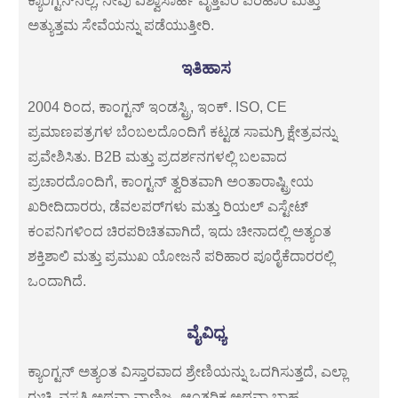
ಕ್ಯಾಂಗ್ಟನ್‌ನಲ್ಲಿ, ನೀವು ವಿಶ್ವಾಸಾರ್ಹ ವೃತ್ತಿಪರ ಪರಿಹಾರ ಮತ್ತು
ಅತ್ಯುತ್ತಮ ಸೇವೆಯನ್ನು ಪಡೆಯುತ್ತೀರಿ.
ಇತಿಹಾಸ
2004 ರಿಂದ, ಕಾಂಗ್ಟನ್ ಇಂಡಸ್ಟ್ರಿ, ಇಂಕ್. ISO, CE
ಪ್ರಮಾಣಪತ್ರಗಳ ಬೆಂಬಲದೊಂದಿಗೆ ಕಟ್ಟಡ ಸಾಮಗ್ರಿ ಕ್ಷೇತ್ರವನ್ನು
ಪ್ರವೇಶಿಸಿತು. B2B ಮತ್ತು ಪ್ರದರ್ಶನಗಳಲ್ಲಿ ಬಲವಾದ
ಪ್ರಚಾರದೊಂದಿಗೆ, ಕಾಂಗ್ಟನ್ ತ್ವರಿತವಾಗಿ ಅಂತಾರಾಷ್ಟ್ರೀಯ
ಖರೀದಿದಾರರು, ಡೆವಲಪರ್‌ಗಳು ಮತ್ತು ರಿಯಲ್ ಎಸ್ಟೇಟ್
ಕಂಪನಿಗಳಿಂದ ಚಿರಪರಿಚಿತವಾಗಿದೆ, ಇದು ಚೀನಾದಲ್ಲಿ ಅತ್ಯಂತ
ಶಕ್ತಿಶಾಲಿ ಮತ್ತು ಪ್ರಮುಖ ಯೋಜನೆ ಪರಿಹಾರ ಪೂರೈಕೆದಾರರಲ್ಲಿ
ಒಂದಾಗಿದೆ.
ವೈವಿಧ್ಯ
ಕ್ಯಾಂಗ್ಟನ್ ಅತ್ಯಂತ ವಿಸ್ತಾರವಾದ ಶ್ರೇಣಿಯನ್ನು ಒದಗಿಸುತ್ತದೆ, ಎಲ್ಲಾ
ರುಚಿ, ವಸತಿ ಅಥವಾ ವಾಣಿಜ್ಯ, ಆಂತರಿಕ ಅಥವಾ ಬಾಹ್ಯ,