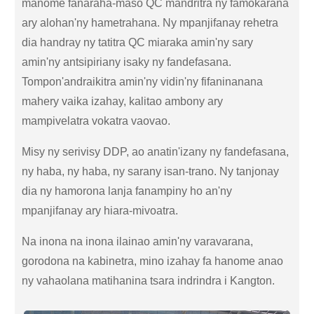
manome fanaraha-maso QC mandritra ny famokarana
ary alohan'ny hametrahana. Ny mpanjifanay rehetra
dia handray ny tatitra QC miaraka amin'ny sary
amin'ny antsipiriany isaky ny fandefasana.
Tompon'andraikitra amin'ny vidin'ny fifaninanana
mahery vaika izahay, kalitao ambony ary
mampivelatra vokatra vaovao.
Misy ny serivisy DDP, ao anatin'izany ny fandefasana,
ny haba, ny haba, ny sarany isan-trano. Ny tanjonay
dia ny hamorona lanja fanampiny ho an'ny
mpanjifanay ary hiara-mivoatra.
Na inona na inona ilainao amin'ny varavarana,
gorodona na kabinetra, mino izahay fa hanome anao
ny vahaolana matihanina tsara indrindra i Kangton.