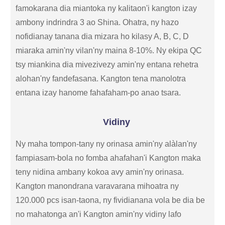
famokarana dia miantoka ny kalitaon'i kangton izay
ambony indrindra 3 ao Shina. Ohatra, ny hazo
nofidianay tanana dia mizara ho kilasy A, B, C, D
miaraka amin'ny vilan'ny maina 8-10%. Ny ekipa QC
tsy miankina dia mivezivezy amin'ny entana rehetra
alohan'ny fandefasana. Kangton tena manolotra
entana izay hanome fahafaham-po anao tsara.
Vidiny
Ny maha tompon-tany ny orinasa amin'ny alàlan'ny
fampiasam-bola no fomba ahafahan'i Kangton maka
teny nidina ambany kokoa avy amin'ny orinasa.
Kangton manondrana varavarana mihoatra ny
120.000 pcs isan-taona, ny fividianana vola be dia be
no mahatonga an'i Kangton amin'ny vidiny lafo