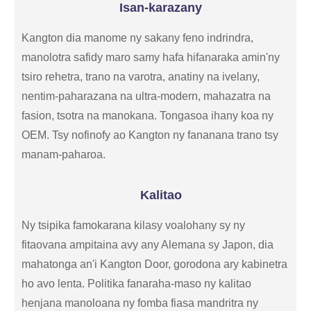
Isan-karazany
Kangton dia manome ny sakany feno indrindra,
manolotra safidy maro samy hafa hifanaraka amin'ny
tsiro rehetra, trano na varotra, anatiny na ivelany,
nentim-paharazana na ultra-modern, mahazatra na
fasion, tsotra na manokana. Tongasoa ihany koa ny
OEM. Tsy nofinofy ao Kangton ny fananana trano tsy
manam-paharoa.
Kalitao
Ny tsipika famokarana kilasy voalohany sy ny
fitaovana ampitaina avy any Alemana sy Japon, dia
mahatonga an'i Kangton Door, gorodona ary kabinetra
ho avo lenta. Politika fanaraha-maso ny kalitao
henjana manoloana ny fomba fiasa mandritra ny