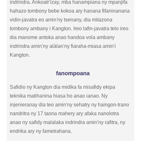
indrindra. Ankoatr'izay, mba hanampiana ny mpanjifa
hahazo tombony bebe kokoa ary hanana fifaninanana
vidin-javatra eo amin'ny tsenany, dia mitazona
tombony ambany i Kangton. Ireo lafin-javatra telo ireo
dia manome antoka anao handoa vola ambany
indrindra amin'ny alàlan'ny fiaraha-miasa amin'i
Kangton.
fanompoana
Safidio ny Kangton dia midika fa misafidy ekipa
teknika matihanina hiasa ho anao ianao. Ny
injenieranay dia teo amin'ny sehatry ny haingon-trano
nandritra ny 17 taona mahery ary afaka nanolotra
anao ny safidy malalaka indrindra amin'ny rafitra, ny
endrika ary ny fametrahana.