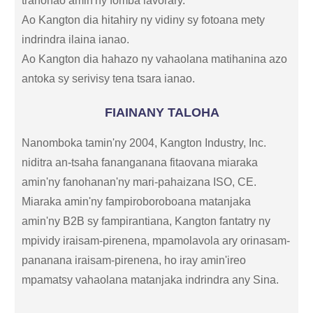
tranonao amin'ny fomba lavorary.
Ao Kangton dia hitahiry ny vidiny sy fotoana mety
indrindra ilaina ianao.
Ao Kangton dia hahazo ny vahaolana matihanina azo
antoka sy serivisy tena tsara ianao.
FIAINANY TALOHA
Nanomboka tamin'ny 2004, Kangton Industry, Inc.
niditra an-tsaha fananganana fitaovana miaraka
amin'ny fanohanan'ny mari-pahaizana ISO, CE.
Miaraka amin'ny fampiroboroboana matanjaka
amin'ny B2B sy fampirantiana, Kangton fantatry ny
mpividy iraisam-pirenena, mpamolavola ary orinasam-
pananana iraisam-pirenena, ho iray amin'ireo
mpamatsy vahaolana matanjaka indrindra any Sina.