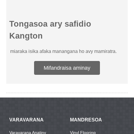
Tongasoa ary safidio
Kangton
miaraka isika afaka manangana ho avy mamiratra.
Mifandraisa aminay
VARAVARANA
MANDRESOA
Varavarana Anatiny
Vinyl Flooring