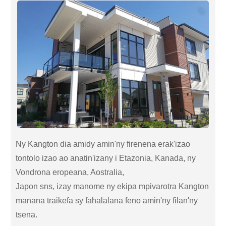
Ny Kangton dia amidy amin'ny firenena erak'izao
tontolo izao ao anatin'izany i Etazonia, Kanada, ny
Vondrona eropeana, Aostralia,
Japon sns, izay manome ny ekipa mpivarotra Kangton
manana traikefa sy fahalalana feno amin'ny filan'ny
tsena.