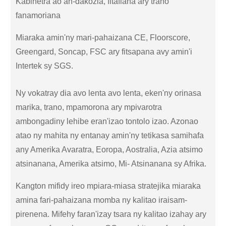
Kabinetra ao an-dakozia, fitafiana ary trano
fanamoriana
Miaraka amin'ny mari-pahaizana CE, Floorscore,
Greengard, Soncap, FSC ary fitsapana avy amin'i
Intertek sy SGS.
Ny vokatray dia avo lenta avo lenta, eken'ny orinasa
marika, trano, mpamorona ary mpivarotra
ambongadiny lehibe eran'izao tontolo izao. Azonao
atao ny mahita ny entanay amin'ny tetikasa samihafa
any Amerika Avaratra, Eoropa, Aostralia, Azia atsimo
atsinanana, Amerika atsimo, Mi- Atsinanana sy Afrika.
Kangton mifidy ireo mpiara-miasa stratejika miaraka
amina fari-pahaizana momba ny kalitao iraisam-
pirenena. Mifehy faran'izay tsara ny kalitao izahay ary