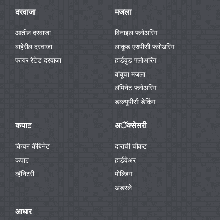
दरवाजा
मजला
आतील दरवाजा
विनाइल फ्लोअरिंग
बाहेरील दरवाजा
लाकूड एसपीसी फ्लोअरिंग
फायर रेटेड दरवाजा
हार्डवुड फ्लोअरिंग
बांबूचा मजला
लॅमिनेट फ्लोअरिंग
डब्ल्यूपीसी डेकिंग
कपाट
अॅक्सेसरी
किचन कॅबिनेट
दाराची चौकट
कपाट
हार्डवेअर
व्हॅनिटरी
मोल्डिंग
अंडरले
आधार