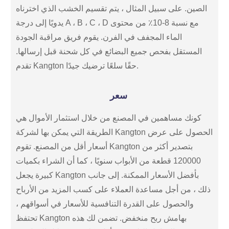
الصين. على سبيل المثال ، يتم تقسيم الخشب الذي اخترناه
يدويًا إلى درجة A ، B ، C ، D مع نسبة 8-10٪ من محتوى
الماء المجفف في الفرن. يقوم فريق مراقبة الجودة
المستقل بفحص جميع البضائع في كل شحنة قبل إرسالها.
تقدم Kangton حقًا سلعًا ترضيك جيدًا.
سعر
كونك مساهمين في المصنع من خلال استثمار الأموال هي
الطريقة التي يمكن بها لشركة Kangton الحصول على عرض
أسعار أقل من المصنع. تقوم Kangton بتصدير أكثر من
120000 قطعة من الأبواب سنويًا ، كما أن الشراء بكميات
كبيرة يجعل Kangton بأفضل الأسعار الممكنة. إلى جانب
ذلك ، من أجل مساعدة العملاء على كسب المزيد من الأرباح
والحصول على القدرة التنافسية للأسعار في أسواقهم ،
تحتفظ Kangton بهامش ربح منخفض. تضمن لك هذه