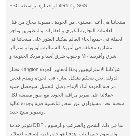
FSC واختبارها بواسطة Intertek و SGS.
منتجاتنا هي أعلى مستوى من الجودة ، مقبولة بنجاح من قبل
العلامات التجارية الكبرى والعقارات والمطورين وتاجر
الجملة في جميع أنحاء العالم.يمكنك العثور على منتجاتنا في
مشاريع مختلفة في أمريكا الشمالية وأوروبا وأستراليا
وجنوب شرق آسيا وأمريكا الجنوبية و Mi- شرق وأفريقيا.
تختار Kangton شركائنا الاستراتيجيين وفقًا لمعايير الجودة
الدولية. نحن نتحكم بشكل صارم في الجودة ونقدم فحص
مراقبة الجودة أثناء الإنتاج وقبل التحميل. سيحصل جميع
عملائنا على تقرير مراقبة الجودة مع صور مفصلة لكل
شحنة. نحن مسؤولون عن أسعار تنافسية قوية وجودة عالية
وتطوير منتج جديد.
تتوفر خدمة DDP ، بما في ذلك الشحن والضرائب والرسوم
والرسوم حتى الباب. هدفنا هو خلق قيمة إضافية لعملائنا