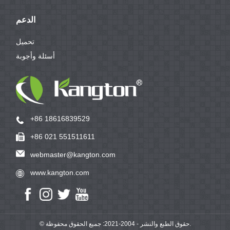
الدعم
تحميل
أسئلة وأجوبة
+86 18616839529
+86 021 551511611
webmaster@kangton.com
www.kangton.com
© حقوق الطبع والنشر - 2004-2021: جميع الحقوق محفوظة.