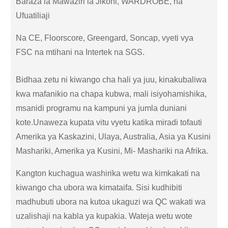
Baraza la Mawaziri la Jikoni, WARDROBE, na
Ufuatiliaji
Na CE, Floorscore, Greengard, Soncap, vyeti vya
FSC na mtihani na Intertek na SGS.
Bidhaa zetu ni kiwango cha hali ya juu, kinakubaliwa
kwa mafanikio na chapa kubwa, mali isiyohamishika,
msanidi programu na kampuni ya jumla duniani
kote.Unaweza kupata vitu vyetu katika miradi tofauti
Amerika ya Kaskazini, Ulaya, Australia, Asia ya Kusini
Mashariki, Amerika ya Kusini, Mi- Mashariki na Afrika.
Kangton kuchagua washirika wetu wa kimkakati na
kiwango cha ubora wa kimataifa. Sisi kudhibiti
madhubuti ubora na kutoa ukaguzi wa QC wakati wa
uzalishaji na kabla ya kupakia. Wateja wetu wote