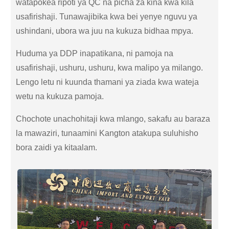
watapokea ripoti ya QC na picha za kina kwa kila
usafirishaji. Tunawajibika kwa bei yenye nguvu ya
ushindani, ubora wa juu na kukuza bidhaa mpya.
Huduma ya DDP inapatikana, ni pamoja na
usafirishaji, ushuru, ushuru, kwa malipo ya milango.
Lengo letu ni kuunda thamani ya ziada kwa wateja
wetu na kukuza pamoja.
Chochote unachohitaji kwa mlango, sakafu au baraza
la mawaziri, tunaamini Kangton atakupa suluhisho
bora zaidi ya kitaalam.