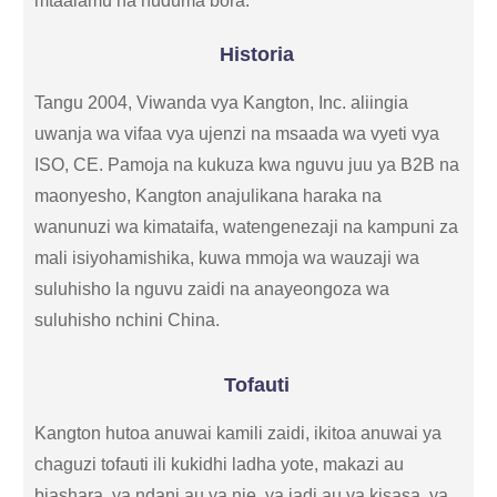
mtaalamu na huduma bora.
Historia
Tangu 2004, Viwanda vya Kangton, Inc. aliingia
uwanja wa vifaa vya ujenzi na msaada wa vyeti vya
ISO, CE. Pamoja na kukuza kwa nguvu juu ya B2B na
maonyesho, Kangton anajulikana haraka na
wanunuzi wa kimataifa, watengenezaji na kampuni za
mali isiyohamishika, kuwa mmoja wa wauzaji wa
suluhisho la nguvu zaidi na anayeongoza wa
suluhisho nchini China.
Tofauti
Kangton hutoa anuwai kamili zaidi, ikitoa anuwai ya
chaguzi tofauti ili kukidhi ladha yote, makazi au
biashara, ya ndani au ya nje, ya jadi au ya kisasa, ya