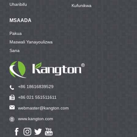
Uharibifu
Kufunikwa
MSAADA
Pakua
Maswali Yanayoulizwa
Sana
+86 18616839529
+86 021 551511611
webmaster@kangton.com
www.kangton.com