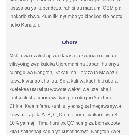
kisasa au ya kupendeza, rahisi au maalum. OEM pia
inakaribishwa. Kumiliki nyumba ya kipekee sio ndoto
huko Kangton.
Ubora
Mstari wa uzalishaji wa darasa la kwanza na vifaa
vilivyoingizwa kutoka Ujerumani na Japan, hufanya
Mlango wa Kangton, Sakafu na Baraza la Mawaziri
kuwa kiwango cha juu. Sera kali ya kudhibiti ubora
kuelekea utaratibu wowote wakati wa uzalishaji
inahakikisha ubora wa kangton uko juu 3 nchini
China. Kwa mfano, kuni tuliyochagua imegawanywa
kuwa daraja la A, B, C, D na tanuru iliyokaushwa 8-
10% ya maji. Timu huru ya QC huingiza bidhaa zote
kila usafirishaji kabla ya kusafirishwa. Kangton kweli