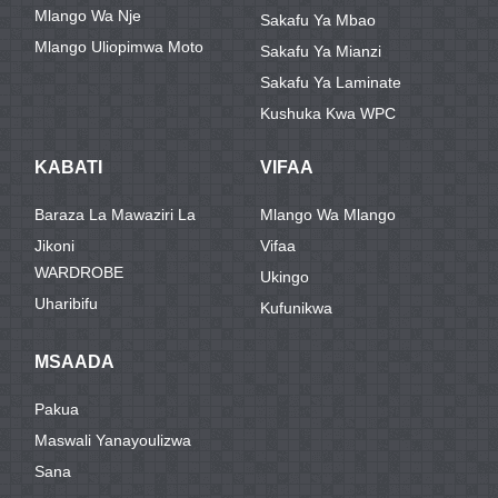
Mlango Wa Nje
Sakafu Ya Mbao
Mlango Uliopimwa Moto
Sakafu Ya Mianzi
Sakafu Ya Laminate
Kushuka Kwa WPC
KABATI
VIFAA
Baraza La Mawaziri La
Mlango Wa Mlango
Jikoni
Vifaa
WARDROBE
Ukingo
Uharibifu
Kufunikwa
MSAADA
Pakua
Maswali Yanayoulizwa
Sana