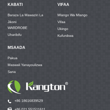
KABATI
VIFAA
Baraza La Mawaziri La
Mlango Wa Mlango
Jikoni
Vifaa
WARDROBE
Ukingo
Uharibifu
Kufunikwa
MSAADA
Pakua
Maswali Yanayoulizwa
Sana
+86 18616839529
+86 021 551511611