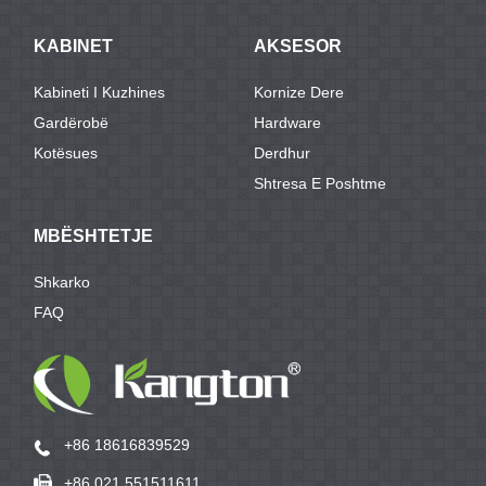
KABINET
AKSESOR
Kabineti I Kuzhines
Kornize Dere
Gardërobë
Hardware
Kotësues
Derdhur
Shtresa E Poshtme
MBËSHTETJE
Shkarko
FAQ
+86 18616839529
+86 021 551511611