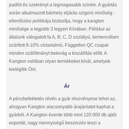
padlót és szekrényt a legmagasabb szintre. A gyártás
során alkalmazott bármely eljárás szigorú minőség -
ellenőrzési politikája biztosítja, hogy a kangton
minősége a legjobb 3 legyen Kínában. Például az
általunk válogatott fa A, B, C, D osztályú, kemencében
szárított 8-10% víztartalmú. Független QC csapat
minden szállítmányt belevág a kiszállítás előtt. A
Kangton valóban olyan termékeket kínál, amelyek
kielégítik Önt.
Ár
A pénzbefektetés révén a gyár részvényese lehet az,
ahogyan Kangton alacsonyabb árajánlatot kaphat a
gyárból. A Kangton évente több mint 120 000 db ajtót
exportál, nagy mennyiségű beszerzés teszi a