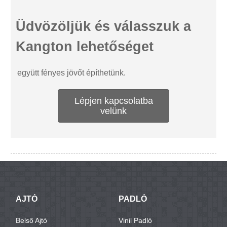
Üdvözöljük és válasszuk a
Kangton lehetőséget
együtt fényes jövőt építhetünk.
Lépjen kapcsolatba
velünk
AJTÓ
PADLÓ
Belső Ajtó
Vinil Padló