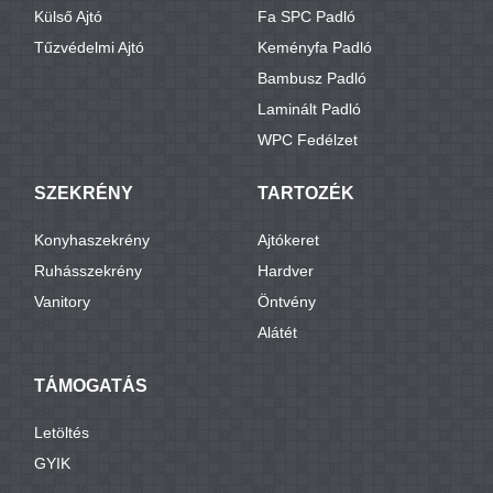
Külső Ajtó
Fa SPC Padló
Tűzvédelmi Ajtó
Keményfa Padló
Bambusz Padló
Laminált Padló
WPC Fedélzet
SZEKRÉNY
TARTOZÉK
Konyhaszekrény
Ajtókeret
Ruhásszekrény
Hardver
Vanitory
Öntvény
Alátét
TÁMOGATÁS
Letöltés
GYIK