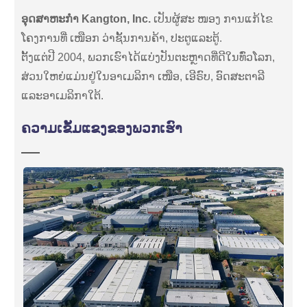
ອຸດສາຫະກໍາ Kangton, Inc.
ເປັນຜູ້ສະ ໜອງ ການແກ້ໄຂ
ໂຄງການທີ່ ເໜືອກ ວ່າຊັ້ນການຄ້າ, ປະຕູແລະຕູ້.
ຕັ້ງແຕ່ປີ 2004, ພວກເຮົາໄດ້ແບ່ງປັນຕະຫຼາດທີ່ດີໃນທົ່ວໂລກ,
ສ່ວນໃຫຍ່ແມ່ນຢູ່ໃນອາເມລິກາ ເໜືອ, ເອີຣົບ, ອົດສະຕາລີ
ແລະອາເມລິກາໃຕ້.
ຄວາມເຂັ້ມແຂງຂອງພວກເຮົາ