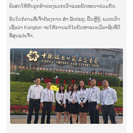
ພິເສດໃຫ້ກັບລູກຄ້າຂອງພວກເຮົາແລະພັດທະນາຮ່ວມກັນ.
ອັນໃດກໍ່ຕາມທີ່ເຈົ້າຕ້ອງການ ສຳ ລັບປະຕູ, ພື້ນຫຼືຕູ້, ພວກເຮົາ
ເຊື່ອວ່າ Kangton ຈະໃຫ້ການແກ້ໄຂບັນຫາແບບມືອາຊີບທີ່ດີ
ທີ່ສຸດແກ່ເຈົ້າ.