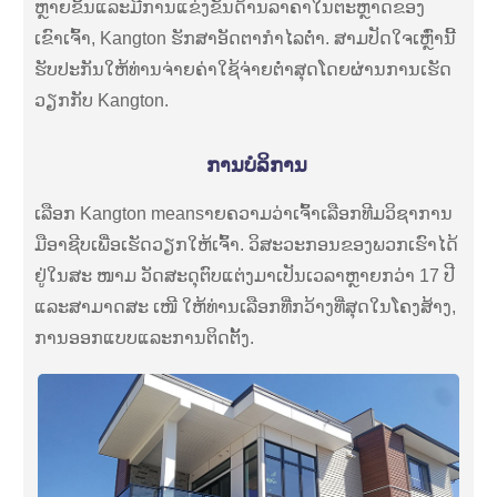
ຫຼາຍຂຶ້ນແລະມີການແຂ່ງຂັນດ້ານລາຄາໃນຕະຫຼາດຂອງ
ເຂົາເຈົ້າ, Kangton ຮັກສາອັດຕາກໍາໄລຕໍ່າ. ສາມປັດໃຈເຫຼົ່ານີ້
ຮັບປະກັນໃຫ້ທ່ານຈ່າຍຄ່າໃຊ້ຈ່າຍຕໍ່າສຸດໂດຍຜ່ານການເຮັດ
ວຽກກັບ Kangton.
ການບໍລິການ
ເລືອກ Kangton meansາຍຄວາມວ່າເຈົ້າເລືອກທີມວິຊາການ
ມືອາຊີບເພື່ອເຮັດວຽກໃຫ້ເຈົ້າ. ວິສະວະກອນຂອງພວກເຮົາໄດ້
ຢູ່ໃນສະ ໜາມ ວັດສະດຸຕົບແຕ່ງມາເປັນເວລາຫຼາຍກວ່າ 17 ປີ
ແລະສາມາດສະ ເໜີ ໃຫ້ທ່ານເລືອກທີ່ກວ້າງທີ່ສຸດໃນໂຄງສ້າງ,
ການອອກແບບແລະການຕິດຕັ້ງ.