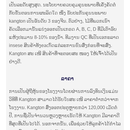
ເປັນລະດັບສູງສຸດ. ນະໂຍບາຍຄວບຄຸມຄຸນະພາບທີ່ເຄັ່ງຄັດຕໍ່
ກັບຂັ້ນຕອນການຜະລິດໃດ ໜຶ່ງ ຮັບປະກັນຄຸນນະພາບ
kangton ເປັນອັນດັບ 3 ຂອງຈີນ. ຕົວຢ່າງ, ໄມ້ທີ່ພວກເຮົາ
ຄັດເລືອກມານັ້ນແບ່ງອອກເປັນເກຣດ A, B, C, D ທີ່ມີເຕົາອົບ
ແຫ້ງປະມານ 8-10% ຂອງນໍ້າ. ທີມງານ QC ທີ່ເປັນເອກະລາດ
insese ສິນຄ້າທັງeachົດແຕ່ລະການຂົນສົ່ງກ່ອນທີ່ຈະສົ່ງ.
Kangton ສະ ເໜີ ສິນຄ້າທີ່ຈະຕອບສະ ໜອງ ໃຫ້ເຈົ້າໄດ້ເປັນ
ຢ່າງດີ.
ລາຄາ
ການເປັນຜູ້ຖືຫຸ້ນຂອງໂຮງງານໂດຍຜ່ານການລົງທຶນເງິນແມ່ນ
ວິທີທີ່ Kangton ສາມາດໄດ້ຮັບໃບສະ ເໜີ ລາຄາຕໍ່າກວ່າຈາກ
ໂຮງງານ. Kangton ສົ່ງອອກປະຕູຫຼາຍກວ່າ 120,000 ເມັດຕໍ່
ປີ, ການຊື້ເປັນຈໍານວນຫຼວງຫຼາຍເຮັດໃຫ້ Kangton ມີລາຄາດີ
ທີ່ສຸດທີ່ເປັນໄປໄດ້. ນອກຈາກນັ້ນ, ເພື່ອຊ່ວຍໃຫ້ລູກຄ້າໄດ້ກໍາໄລ