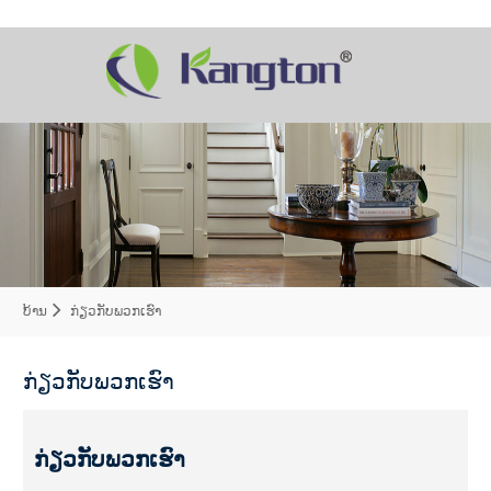
ບ້ານ
ກ່ຽວ​ກັບ​ພວກ​ເຮົາ
ກ່ຽວ​ກັບ​ພວກ​ເຮົາ
ກ່ຽວ​ກັບ​ພວກ​ເຮົາ