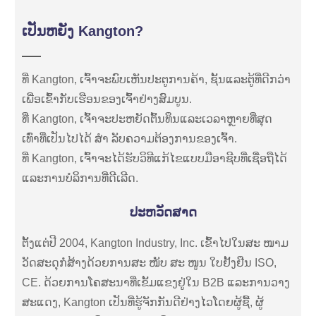
ເປັນຫຍັງ Kangton?
ທີ່ Kangton, ເຈົ້າຈະພົບເຫັນປະຕູການຄ້າ, ຊັ້ນແລະຕູ້ທີ່ດີກວ່າ
ເພື່ອເຂົ້າກັບເຮືອນຂອງເຈົ້າຢ່າງສົມບູນ.
ທີ່ Kangton, ເຈົ້າຈະປະຫຍັດຕົ້ນທຶນແລະເວລາຫຼາຍທີ່ສຸດ
ເທົ່າທີ່ເປັນໄປໄດ້ ສຳ ລັບຄວາມຕ້ອງການຂອງເຈົ້າ.
ທີ່ Kangton, ເຈົ້າຈະໄດ້ຮັບວິທີແກ້ໄຂແບບມືອາຊີບທີ່ເຊື່ອຖືໄດ້
ແລະການບໍລິການທີ່ດີເລີດ.
ປະຫວັດສາດ
ຕັ້ງແຕ່ປີ 2004, Kangton Industry, Inc. ເຂົ້າໄປໃນສະ ໜາມ
ວັດສະດຸກໍ່ສ້າງດ້ວຍການສະ ໜັບ ສະ ໜູນ ໃບຢັ້ງຢືນ ISO,
CE. ດ້ວຍການໂຄສະນາທີ່ເຂັ້ມແຂງຢູ່ໃນ B2B ແລະການວາງ
ສະແດງ, Kangton ເປັນທີ່ຮູ້ຈັກກັນດີຢ່າງໄວໂດຍຜູ້ຊື້, ຜູ້