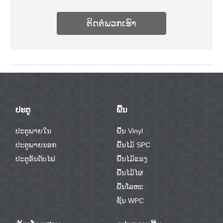
ຕິດ​ຕໍ່​ພວກ​ເຮົາ
ປະຕູ
ພື້ນ
ປະຕູພາຍໃນ
ພື້ນ Vinyl
ປະຕູພາຍນອກ
ພື້ນໄມ້ SPC
ປະຕູອັນດັບໄຟ
ພື້ນໄມ້ແຂງ
ພື້ນໄມ້ໄຜ່
ພື້ນໂລຫະ
ຊັ້ນ WPC