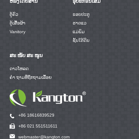
ຫ້ອງໂດຍສານ
ອຸປະກອນເສີມ
ຕູ້ຄົວ
ຂອບປະຕູ
ຕູ້ເສື້ອຜ້າ
ຮາດແວ
Vanitory
ແມ່ພິມ
ຊັ້ນໃຕ້ດິນ
ສະ ໜັບ ສະ ໜູນ
ດາວໂຫລດ
ຄຳ ຖາມທີ່ຖືກຖາມເລື້ອຍ
+86 18616839529
+86 021 551511611
webmaster@kangton.com