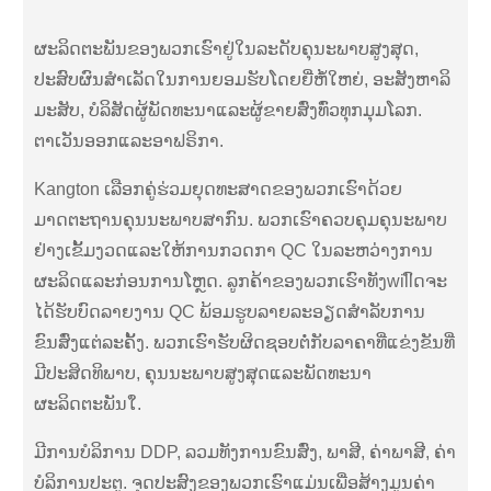
ຜະລິດຕະພັນຂອງພວກເຮົາຢູ່ໃນລະດັບຄຸນະພາບສູງສຸດ,
ປະສົບຜົນສໍາເລັດໃນການຍອມຮັບໂດຍຍີ່ຫໍ້ໃຫຍ່, ອະສັງຫາລິ
ມະສັບ, ບໍລິສັດຜູ້ພັດທະນາແລະຜູ້ຂາຍສົ່ງທົ່ວທຸກມຸມໂລກ.
ຕາເວັນອອກແລະອາຟຣິກາ.
Kangton ເລືອກຄູ່ຮ່ວມຍຸດທະສາດຂອງພວກເຮົາດ້ວຍ
ມາດຕະຖານຄຸນນະພາບສາກົນ. ພວກເຮົາຄວບຄຸມຄຸນະພາບ
ຢ່າງເຂັ້ມງວດແລະໃຫ້ການກວດກາ QC ໃນລະຫວ່າງການ
ຜະລິດແລະກ່ອນການໂຫຼດ. ລູກຄ້າຂອງພວກເຮົາທັງwillົດຈະ
ໄດ້ຮັບບົດລາຍງານ QC ພ້ອມຮູບລາຍລະອຽດສໍາລັບການ
ຂົນສົ່ງແຕ່ລະຄັ້ງ. ພວກເຮົາຮັບຜິດຊອບຕໍ່ກັບລາຄາທີ່ແຂ່ງຂັນທີ່
ມີປະສິດທິພາບ, ຄຸນນະພາບສູງສຸດແລະພັດທະນາ
ຜະລິດຕະພັນໃ່.
ມີການບໍລິການ DDP, ລວມທັງການຂົນສົ່ງ, ພາສີ, ຄ່າພາສີ, ຄ່າ
ບໍລິການປະຕູ. ຈຸດປະສົງຂອງພວກເຮົາແມ່ນເພື່ອສ້າງມູນຄ່າ