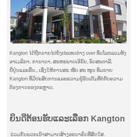
Kangton ໄດ້ຖືກຂາຍໄປຍັງປະເທດຕ່າງ over ທົ່ວໂລກລວມທັງ
ອາເມລິກາ, ການາດາ, ສະຫະພາບເອີຣົບ, ອົດສະຕາລີ,
ຍີ່ປຸ່ນແລະອື່ນ,, ເຊິ່ງໃຫ້ການສະ ໜັບ ສະ ໜູນ ທີມຂາຍ
Kangton ທີ່ມີປະສົບການແລະຄວາມຮູ້ອັນເຕັມທີ່ຕໍ່ກັບຄວາມ
ຕ້ອງການຂອງຕະຫຼາດ.
ຍິນດີຕ້ອນຮັບແລະເລືອກ Kangton
ຮ່ວມກັນພວກເຮົາສາມາດສ້າງອະນາຄົດທີ່ສົດໃສ.