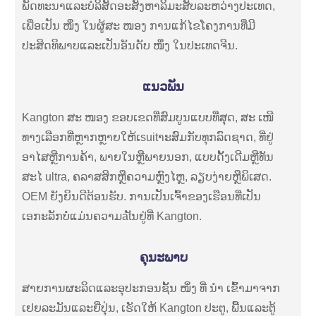
ພັດທະນາແລະບໍລິສັດອະສັງຫາລິມະສັບລະຫວ່າງປະເທດ,
ເພື່ອເປັນ ໜຶ່ງ ໃນຜູ້ສະ ໜອງ ການແກ້ໄຂໂຄງການທີ່ມີ
ປະສິດທິພາບແລະເປັນອັນດັບ ໜຶ່ງ ໃນປະເທດຈີນ.
ແນວພັນ
Kangton ສະ ໜອງ ຂອບເຂດທີ່ສົມບູນແບບທີ່ສຸດ, ສະ ເໜີ
ທາງເລືອກທີ່ຫຼາກຫຼາຍໃຫ້ເsuitາະສົມກັບທຸກລົດຊາດ, ທີ່ຢູ່
ອາໄສຫຼືການຄ້າ, ພາຍໃນຫຼືພາຍນອກ, ແບບດັ້ງເດີມຫຼືທັນ
ສະໄ ultra, ຄລາສສິກຫຼືຄວາມຫຼົງໄຫຼ, ລຽບງ່າຍຫຼືພິເສດ.
OEM ຍັງຍິນດີຕ້ອນຮັບ. ການເປັນເຈົ້າຂອງເຮືອນທີ່ເປັນ
ເອກະລັກບໍ່ແມ່ນຄວາມatັນຢູ່ທີ່ Kangton.
ຄຸນະພາບ
ສາຍການຜະລິດແລະອຸປະກອນຊັ້ນ ໜຶ່ງ ທີ່ ນຳ ເຂົ້າມາຈາກ
ເຢຍລະມັນແລະຍີ່ປຸ່ນ, ເຮັດໃຫ້ Kangton ປະຕູ, ພື້ນແລະຕູ້