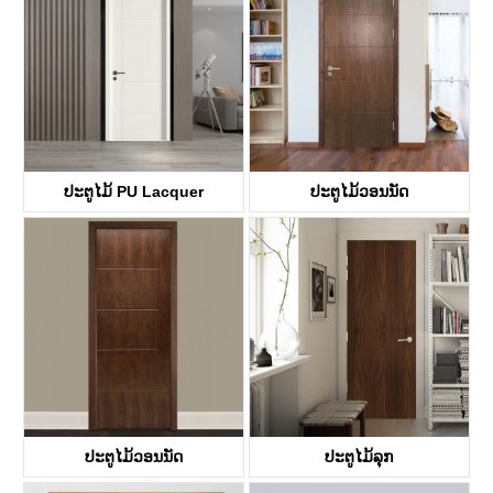
ປະຕູໄມ້ PU Lacquer
ປະຕູໄມ້ວອນນັດ
KDFP41A
KDF40A
ປະຕູໄມ້ວອນນັດ
ປະຕູໄມ້ລຸກ