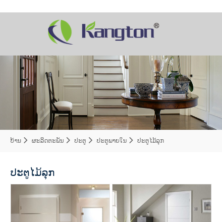
ບ້ານ
ຜະລິດຕະພັນ
ປະຕູ
ປະຕູພາຍໃນ
ປະຕູໄມ້ລຸກ
ປະຕູໄມ້ລຸກ