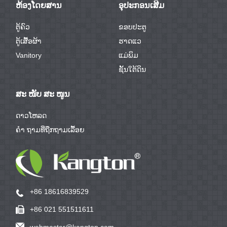
ຫ້ອງໂດຍສານ
ອຸປະກອນເສີມ
ຕູ້ຄົວ
ຂອບປະຕູ
ຕູ້ເສື້ອຜ້າ
ຮາດແວ
Vanitory
ແມ່ພິມ
ຊັ້ນໃຕ້ດິນ
ສະ ໜັບ ສະ ໜູນ
ດາວໂຫລດ
ຄຳ ຖາມທີ່ຖືກຖາມເລື້ອຍ
+86 18616839529
+86 021 551511611
webmaster@kangton.com