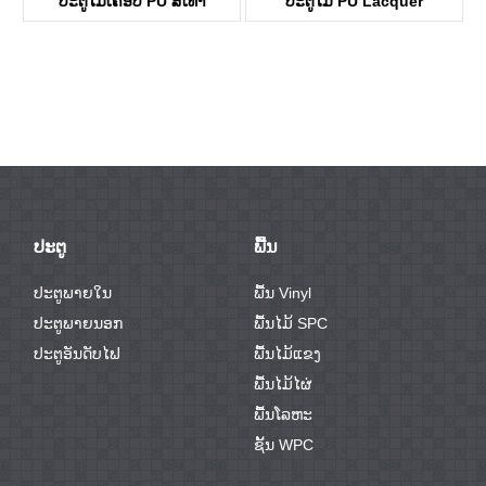
ປະຕູໄມ້ເຄືອບ PU ສີເທົາ
ປະຕູໄມ້ PU Lacquer
KDFP40A
KDFP41G
ປະຕູ
ພື້ນ
ປະຕູພາຍໃນ
ພື້ນ Vinyl
ປະຕູພາຍນອກ
ພື້ນໄມ້ SPC
ປະຕູອັນດັບໄຟ
ພື້ນໄມ້ແຂງ
ພື້ນໄມ້ໄຜ່
ພື້ນໂລຫະ
ຊັ້ນ WPC