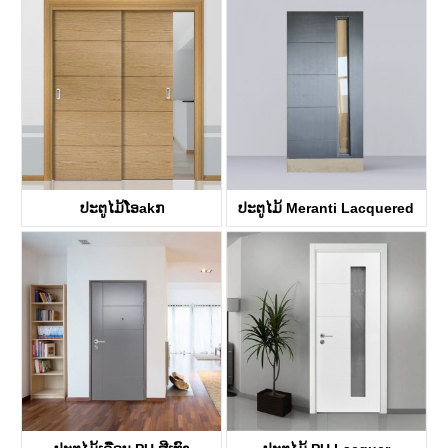
KDF41A
KDF00A
ປະຕູໄມ້ໂອakກ
ປະຕູໄມ້ Meranti Lacquered
KDF40A
KDF40A-G