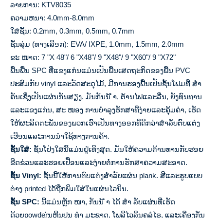
ລາຍການ: KTV8035
ຄວາມຫນາ: 4.0mm-8.0mm
ໃສ່ຊັ້ນ: 0.2mm, 0.3mm, 0.5mm, 0.7mm
ຊັ້ນລຸ່ມ (ທາງເລືອກ): EVA/ IXPE, 1.0mm, 1.5mm, 2.0mm
ຂະ ໜາດ: 7 "X 48"/ 6 "X48"/ 9 "X48"/ 9 "X60"/ 9 "X72"
ພື້ນພື້ນ SPC ທີ່ແຂງແກ່ນແມ່ນເປັນພື້ນເສດຖະກິດຂອງພື້ນ PVC
ປະສົມກັບ vinyl ແລະວັດສະດຸໄມ້, ມີການຮອງພື້ນເປັນຊັ້ນໂຟມທີ່ ສຳ
ຄັນເຊິ່ງເປັນແຜ່ນກັນສຽງ. ມັນກັນນ້ ຳ, ຕ້ານໄຟແລະລື່ນ, ຍັງທົນທານ
ແລະແຂງແກ່ນ, ສະ ໜອງ ການບໍາລຸງຮັກສາທີ່ງ່າຍແລະຄຸ້ມຄ່າ, ເຮັດ
ໃຫ້ຜະລິດຕະພັນຂອງພວກເຮົາເປັນທາງອອກທີ່ດີກວ່າສໍາລັບຕົບແຕ່ງ
ເຮືອນແລະການນໍາໃຊ້ທາງການຄ້າ.
ຊັ້ນໃສ່:
ຊັ້ນໂປ່ງໃສນີ້ແມ່ນຢູ່ເທິງສຸດ. ມັນໃຫ້ຄວາມຕ້ານທານກັບຮອຍ
ຂີດຂ່ວນແລະຮອຍເປື້ອນແລະງ່າຍຕໍ່ການຮັກສາຄວາມສະອາດ.
ຊັ້ນ Vinyl:
ຊັ້ນນີ້ໃຫ້ການຕົບແຕ່ງສໍາລັບແຜ່ນ plank. ສີແລະຮູບແບບ
ຕ່າງ printed ໄດ້ຖືກພິມໃສ່ໃນແຜ່ນໄວນິນ.
ຊັ້ນ SPC:
ນີ້ແມ່ນຫຼັກ ໜາ, ກັນນ້ ຳ ໄດ້ ສຳ ລັບແຜ່ນທີ່ເຮັດ
ດ້ວຍpowderຸ່ນຫີນປູນ ທຳ ມະຊາດ, ໂພລີໄວລີນຄລໍໄຣ, ແລະເຄື່ອງກັນ