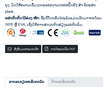
ຍຸງ. ມັນໃຫ້ຄວາມເຂັ້ມງວດແລະຄວາມstabilityັ້ນຄົງ ສຳ ລັບແຜ່ນ
plank.
ແຜ່ນຕິດຕິດໄວ້ລ່ວງ ໜ້າ:
ຊັ້ນນີ້ໂດຍທົ່ວໄປແລ້ວແມ່ນເຮັດມາຈາກໂຟມ
IXPE ຫຼື EVA, ເຊິ່ງໃຫ້ການສນວນກັນສຽງແລະກັນລົມ.
ສົ່ງອີເມວຫາພວກເຮົາ
ດາວໂຫລດເປັນ PDF
ລາຍລະອຽດຜະລິດຕະພັນ
ປ້າຍຜະລິດຕະພັນ