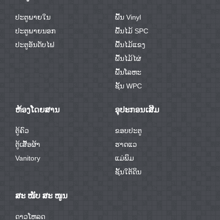
ປະຕູພາຍໃນ
ພື້ນ Vinyl
ປະຕູພາຍນອກ
ພື້ນໄມ້ SPC
ປະຕູອັນດັບໄຟ
ພື້ນໄມ້ແຂງ
ພື້ນໄມ້ໄຜ່
ພື້ນໂລຫະ
ຊັ້ນ WPC
ຫ້ອງໂດຍສານ
ອຸປະກອນເສີມ
ຕູ້ຄົວ
ຂອບປະຕູ
ຕູ້ເສື້ອຜ້າ
ຮາດແວ
Vanitory
ແມ່ພິມ
ຊັ້ນໃຕ້ດິນ
ສະ ໜັບ ສະ ໜູນ
ດາວໂຫລດ