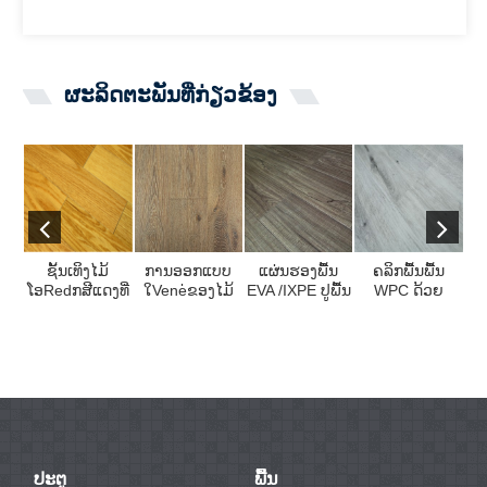
ຜະ​ລິດ​ຕະ​ພັນ​ທີ່​ກ່ຽວ​ຂ້ອງ
ຊັ້ນເທິງໄມ້
ການອອກແບບ
ແຜ່ນຮອງພື້ນ
ຄລິກພື້ນພື້ນ
K
ໂອRedກສີແດງທີ່
ໃVene່ຂອງໄມ້
EVA /IXPE ປູພື້ນ
WPC ດ້ວຍ
ເກ
ເຮັດດ້ວຍໄມ້ອັດ
ວິກໄມ້ ທຳ ມະ
ດ້ວຍ Wax ed ...
100% Virgin
ວິ
ເປັນຫຼັກການ
ຊາດຢູ່ເທິງຊັ້ນ
Mate ...
ກໍ່ສ້າງ ...
SPC ...
ປະຕູ
ພື້ນ