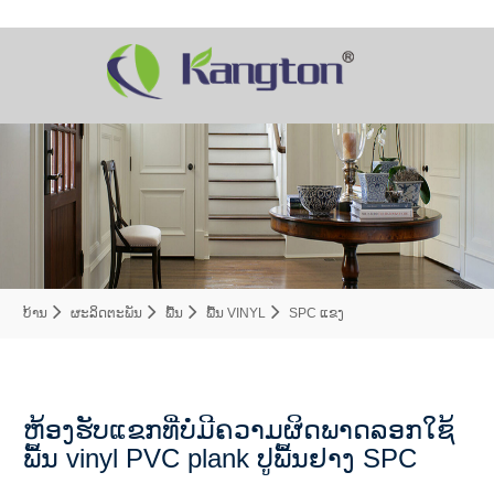
ບ້ານ
ຜະລິດຕະພັນ
ພື້ນ
ພື້ນ VINYL
SPC ແຂງ
ຫ້ອງຮັບແຂກທີ່ບໍ່ມີຄວາມຜິດພາດລອກໃຊ້
ພື້ນ vinyl PVC plank ປູພື້ນຢາງ SPC