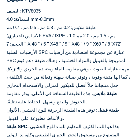
الصنف: KTV8035
السماكة: 4.0mm-8.0mm
طبقة ملابس: 0.2 مم ، 0.3 مم ، 0.5 مم ، 0.7 مم
الأساس (اختياري): EVA / IXPE ، 1.0 مم ، 1.5 مم ، 2.0 مم
الحجم: 7 '' X 48 '' / 6 '' X48 '' / 9 '' X48 '' / 9 '' X60 '' / 9 'X72'
الأرضيات الصلبة SPC عبارة عن مجموعة اقتصادية من أرضيات
PVC الممزوجة بالفينيل والمواد الخشبية ، وهناك طبقة دعم فوم
مهمة عازلة للصوت ، وهي مقاومة للماء ومضادة للحريق والانزلاق
، كما أنها متينة وقوية ، وتوفر صيانة سهلة وفعالة من حيث التكلفة ،
جعل منتجاتنا حلاً أفضل للديكور المنزلي والاستخدام التجاري.
طبقة ملابس:
هذه الطبقة الشفافة في الأعلى. يوفر مقاومة
للخدوش والبقع ويسهل الحفاظ عليه نظيفًا.
طبقة فينيل:
توفر هذه الطبقة الزخرفة للوح الخشبي. الألوان
والأنماط مطبوعة على الفينيل.
هذا هو اللب الكثيف المقاوم للماء للوح الخشبي
طبقة SPC:
المصنوع من مسحوق الحجر الجيري الطبيعي وكلوريد البولي