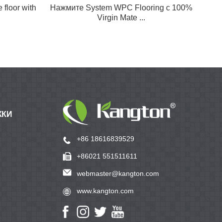
floor with
Нажмите System WPC Flooring с 100%
Virgin Mate ...
Пи
ЖКИ
+86 18616839529
+86021 551511611
webmaster@kangton.com
www.kangton.com