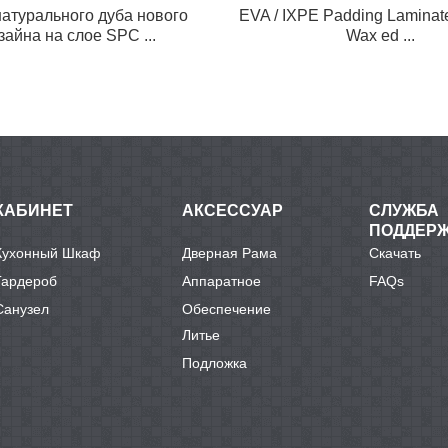
атурального дуба нового
EVA / IXPE Padding Laminate 
зайна на слое SPC ...
Wax ed ...
КАБИНЕТ
АКСЕССУАР
СЛУЖБА
ПОДДЕР
Кухонный Шкаф
Дверная Рама
Скачать
Гардероб
Аппаратное
FAQs
Санузел
Обеспечение
Литье
Подложка