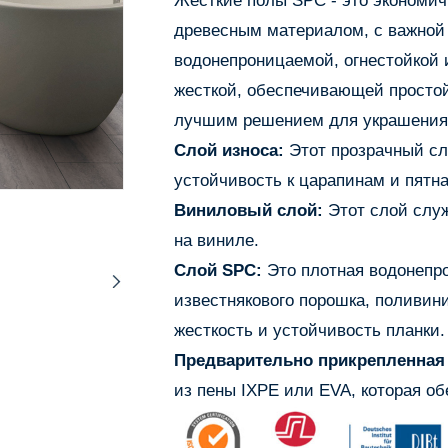
Жесткие полы SPC - это экономич
древесным материалом, с важной 
водонепроницаемой, огнестойкой и
жесткой, обеспечивающей просто
лучшим решением для украшения 
Слой износа:
Этот прозрачный сл
устойчивость к царапинам и пятнам
Виниловый слой:
Этот слой служ
на виниле.
Слой SPC:
Это плотная водонепро
известнякового порошка, поливин
жесткость и устойчивость планки.
Предварительно прикрепленная
из пены IXPE или EVA, которая о