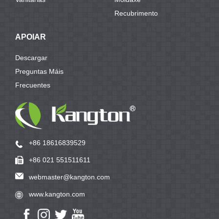
Recubrimento
APOIAR
Descargar
Preguntas Máis
Frecuentes
+86 18616839529
+86 021 551511611
webmaster@kangton.com
www.kangton.com