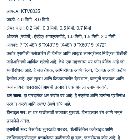
आयटम: KTV8035
जाडी: 4.0 मिमी -8.0 मिमी
लेयर घाला: 0.2 मिमी, 0.3 मिमी, 0.5 मिमी, 0.7 मिमी
अंडरले (पर्यायी): ईव्हीए/ आयएक्सपीई, 1.0 मिमी, 1.5 मिमी, 2.0 मिमी
आकार: 7 "X 48"/ 6 "X48"/ 9 "X48"/ 9 "X60"/ 9 "X72"
कठोर एसपीसी फ्लोअरिंग ही विनील आणि लाकूड सामग्रीसह मिश्रित पीव्हीसी
फ्लोअरिंगची आर्थिक श्रेणी आहे, तेथे एक महत्त्वाचा थर फोम बॅकिंग आहे जो
ध्वनीरोधक आहे. हे जलरोधक, अग्निरोधक आणि स्लिप, टिकाऊ आणि कठीण
देखील आहे, एक सुलभ आणि किफायतशीर देखभाल, घरगुती सजावट आणि
व्यावसायिक वापरासाठी आमची उत्पादने एक चांगला उपाय बनवणे.
थर घाला:
हा पारदर्शक थर सर्वात वर आहे. हे स्क्रॅच आणि डागांना प्रतिरोध
प्रदान करते आणि स्वच्छ ठेवणे सोपे आहे.
विनाइल थर:
हा थर फळीसाठी सजावट पुरवतो. विनाइलवर रंग आणि नमुने
छापलेले आहेत.
एसपीसी थर:
नैसर्गिक चुनखडी पावडर, पॉलीव्हिनिल क्लोराईड आणि
स्टॅबिलायझर्सपासून बनवलेल्या फळीसाठी हा दाट, जलरोधक कोर आहे. हे