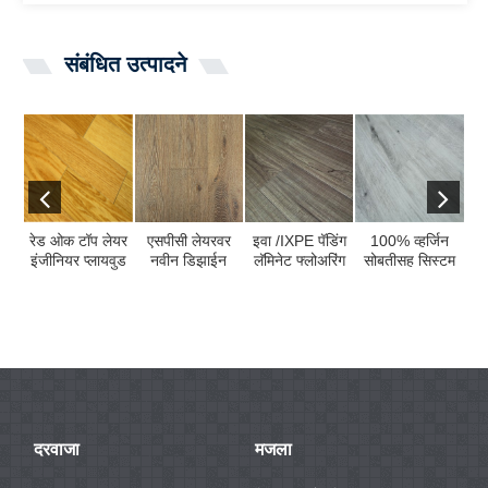
संबंधित उत्पादने
रेड ओक टॉप लेयर
एसपीसी लेयरवर
इवा /IXPE पॅडिंग
100% व्हर्जिन
KA
इंजीनियर प्लायवुड
नवीन डिझाईन
लॅमिनेट फ्लोअरिंग
सोबतीसह सिस्टम
A/
कोर म्यूटी ...
नैसर्गिक ओक वुड
वॅक्स एड सह ...
डब्ल्यूपीसी
ल
व्हेनिअर ...
फ्लोअरिंगवर क्लिक
करा ...
दरवाजा
मजला