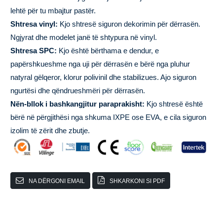
lehtë për tu mbajtur pastër.
Shtresa vinyl:
Kjo shtresë siguron dekorimin për dërrasën.
Ngjyrat dhe modelet janë të shtypura në vinyl.
Shtresa SPC:
Kjo është bërthama e dendur, e
papërshkueshme nga uji për dërrasën e bërë nga pluhur
natyral gëlqeror, klorur polivinil dhe stabilizues. Ajo siguron
ngurtësi dhe qëndrueshmëri për dërrasën.
Nën-bllok i bashkangjitur paraprakisht:
Kjo shtresë është
bërë në përgjithësi nga shkuma IXPE ose EVA, e cila siguron
izolim të zërit dhe zbutje.
NA DËRGONI EMAIL
SHKARKONI SI PDF