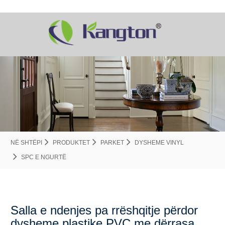
NË SHTËPI
PRODUKTET
PARKET
DYSHEME VINYL
SPC E NGURTË
Salla e ndenjes pa rrëshqitje përdor
dysheme plastike PVC me dërrasa