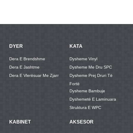
të kuq të
dizajnit të ri në
Dyshemeja e
me 100%
dizajnuar nga
shtresën SPC
laminuar me
Virgin Mate ...
inx
muti thelbi i
...
dylli ed ...
kompensatës
...
DYER
KATA
Dera E Brendshme
Dysheme Vinyl
Dera E Jashtme
Dysheme Me Dru SPC
Dera E Vlerësuar Me Zjarr
Dysheme Prej Druri Të
Fortë
Dysheme Bambuje
Dyshemetë E Laminuara
Struktura E WPC
KABINET
AKSESOR