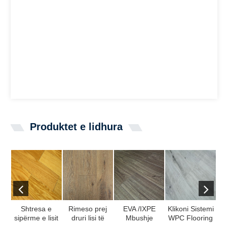
Produktet e lidhura
Shtresa e
Rimeso prej
EVA /IXPE
Klikoni Sistemi
sipërme e lisit
druri lisi të
Mbushje
WPC Flooring
Kl