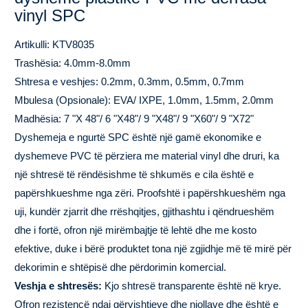
vinyl SPC
Artikulli: KTV8035
Trashësia: 4.0mm-8.0mm
Shtresa e veshjes: 0.2mm, 0.3mm, 0.5mm, 0.7mm
Mbulesa (Opsionale): EVA/ IXPE, 1.0mm, 1.5mm, 2.0mm
Madhësia: 7 "X 48"/ 6 "X48"/ 9 "X48"/ 9 "X60"/ 9 "X72"
Dyshemeja e ngurtë SPC është një gamë ekonomike e
dyshemeve PVC të përziera me material vinyl dhe druri, ka
një shtresë të rëndësishme të shkumës e cila është e
papërshkueshme nga zëri. Proofshtë i papërshkueshëm nga
uji, kundër zjarrit dhe rrëshqitjes, gjithashtu i qëndrueshëm
dhe i fortë, ofron një mirëmbajtje të lehtë dhe me kosto
efektive, duke i bërë produktet tona një zgjidhje më të mirë për
dekorimin e shtëpisë dhe përdorimin komercial.
Veshja e shtresës:
Kjo shtresë transparente është në krye.
Ofron rezistencë ndaj gërvishtjeve dhe njollave dhe është e