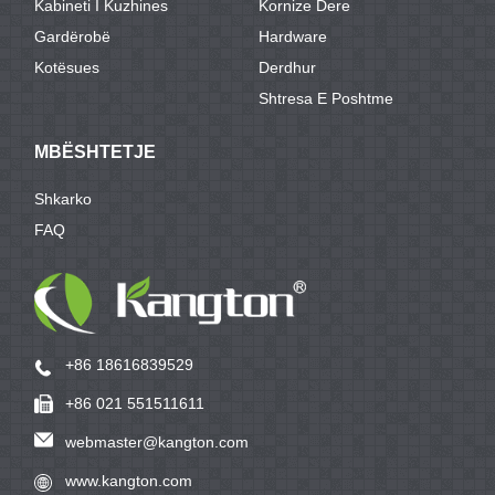
Kabineti I Kuzhines
Kornize Dere
Gardërobë
Hardware
Kotësues
Derdhur
Shtresa E Poshtme
MBËSHTETJE
Shkarko
FAQ
+86 18616839529
+86 021 551511611
webmaster@kangton.com
www.kangton.com