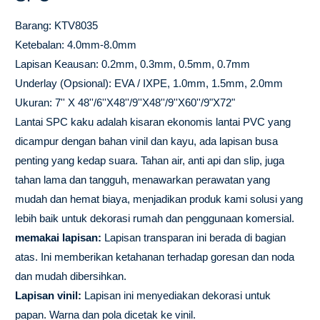
Barang: KTV8035
Ketebalan: 4.0mm-8.0mm
Lapisan Keausan: 0.2mm, 0.3mm, 0.5mm, 0.7mm
Underlay (Opsional): EVA / IXPE, 1.0mm, 1.5mm, 2.0mm
Ukuran: 7'' X 48''/6''X48''/9''X48''/9''X60''/9"X72"
Lantai SPC kaku adalah kisaran ekonomis lantai PVC yang
dicampur dengan bahan vinil dan kayu, ada lapisan busa
penting yang kedap suara. Tahan air, anti api dan slip, juga
tahan lama dan tangguh, menawarkan perawatan yang
mudah dan hemat biaya, menjadikan produk kami solusi yang
lebih baik untuk dekorasi rumah dan penggunaan komersial.
memakai lapisan:
Lapisan transparan ini berada di bagian
atas. Ini memberikan ketahanan terhadap goresan dan noda
dan mudah dibersihkan.
Lapisan vinil:
Lapisan ini menyediakan dekorasi untuk
papan. Warna dan pola dicetak ke vinil.