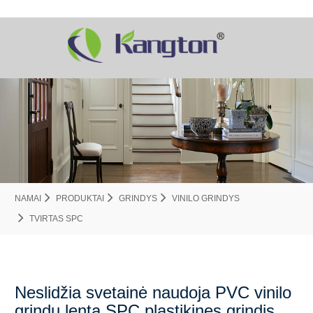
NAMAI
PRODUKTAI
GRINDYS
VINILO GRINDYS
TVIRTAS SPC
Neslidžia svetainė naudoja PVC vinilo
grindų lentą SPC plastikines grindis