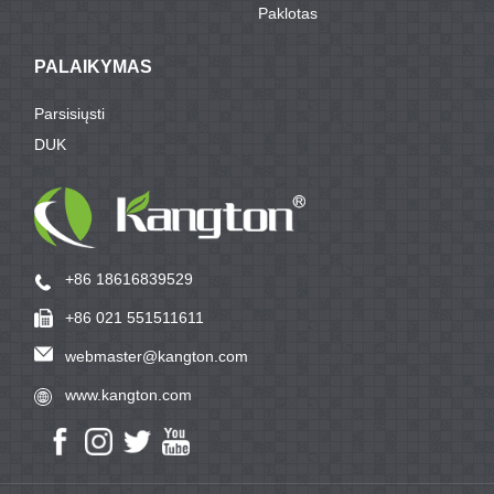
Paklotas
PALAIKYMAS
Parsisiųsti
DUK
+86 18616839529
+86 021 551511611
webmaster@kangton.com
www.kangton.com