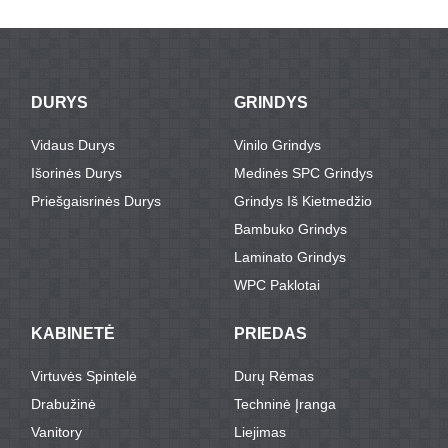
faneros šerdies
...
...
DURYS
GRINDYS
Vidaus Durys
Vinilo Grindys
Išorinės Durys
Medinės SPC Grindys
Priešgaisrinės Durys
Grindys Iš Kietmedžio
Bambuko Grindys
Laminato Grindys
WPC Paklotai
KABINETĖ
PRIEDAS
Virtuvės Spintelė
Durų Rėmas
Drabužinė
Techninė Įranga
Vanitory
Liejimas