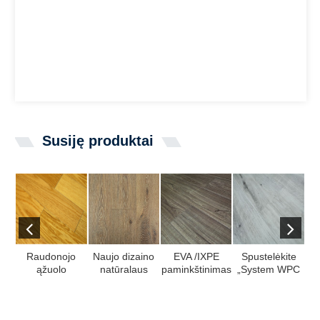
Susiję produktai
Raudonojo
Naujo dizaino
EVA /IXPE
Spustelėkite
ąžuolo
natūralaus
paminkštinimas
„System WPC
A/
viršutinis
ąžuolo medžio
Laminuotos
Flooring with
sluoksnis,
lukštas ant
grindys su
100% Virgin
pagamintas iš
SPC sluoksnio
vašku ...
Mate“ ...
m