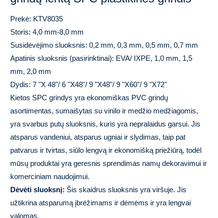
Prekė: KTV8035
Storis: 4,0 mm-8,0 mm
Susidėvėjimo sluoksnis: 0,2 mm, 0,3 mm, 0,5 mm, 0,7 mm
Apatinis sluoksnis (pasirinktinai): EVA/ IXPE, 1,0 mm, 1,5
mm, 2,0 mm
Dydis: 7 "X 48"/ 6 "X48"/ 9 "X48"/ 9 "X60"/ 9 "X72"
Kietos SPC grindys yra ekonomiškas PVC grindų
asortimentas, sumaišytas su vinilo ir medžio medžiagomis,
yra svarbus putų sluoksnis, kuris yra nepralaidus garsui. Jis
atsparus vandeniui, atsparus ugniai ir slydimas, taip pat
patvarus ir tvirtas, siūlo lengvą ir ekonomišką priežiūrą, todėl
mūsų produktai yra geresnis sprendimas namų dekoravimui ir
komerciniam naudojimui.
Dėvėti sluoksnį:
Šis skaidrus sluoksnis yra viršuje. Jis
užtikrina atsparumą įbrėžimams ir dėmėms ir yra lengvai
valomas.