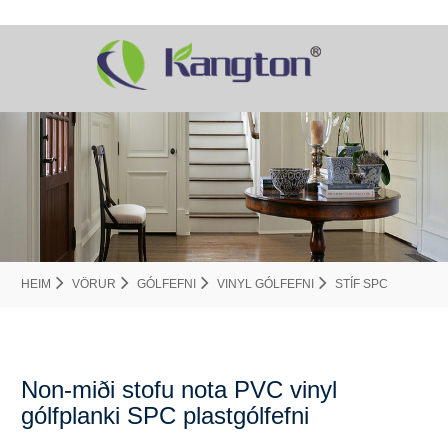
HEIM
VÖRUR
GÓLFEFNI
VINYL GÓLFEFNI
STÍF SPC
Non-miði stofu nota PVC vinyl
gólfplanki SPC plastgólfefni