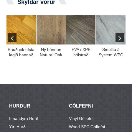
Skyldar vörur
Rauð eik efsta
Ný hönnun
EVA /IXPE
Smelltu á
lagið hannað
Natural Oak
bólstrað
System WPC
b
krossviður
Wood spónn á
lagskipt gólfefni
gólfefni með
t
kjarna muti ...
SPC lag ...
með vax ...
100% Virgin
Mate ...
HURDUR
GÓLFEFNI
Innandyra Hurð
Vinyl Gólfefni
Ytri Hurð
Wood SPC Gólfefni