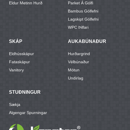
Eldur Metinn Hurð
Parket Á Gólfi
Bambus Gólfefni
Lagskipt Gólfefni
WPC Þilfari
SKÁP
AUKABÚNAÐUR
Eldhússkápur
Hurðargrind
Fataskápur
Vélbúnaður
Vanitory
Mótun
Undirlag
STUÐNINGUR
Sækja
Algengar Spurningar