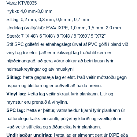
Vara: KTV8035
Þykkt: 4,0 mm-8,0 mm
Slitlag: 0,2 mm, 0,3 mm, 0,5 mm, 0,7 mm
Undirlag (valfrjálst): EVA/ IXPE, 1,0 mm, 1,5 mm, 2,0 mm
Stærð: 7 "X 48"/ 6 "X48"/ 9 "X48"/ 9 "X60"/ 9 "X72"
Stíf SPC gólfefni er efnahagslegt úrval af PVC gólfi í bland við
vinyl og tré efni, það er mikilvægt lag froðuhlíf sem er
hljóðeinangrað. að gera vörur okkar að betri lausn fyrir
heimaskreytingar og atvinnuskyni.
Slitlag:
Þetta gagnsæja lag er efst. Það veitir mótstöðu gegn
rispum og blettum og er auðvelt að halda hreinu.
Vinyl lag:
Þetta lag veitir skraut fyrir plankann. Litir og
mynstur eru prentuð á vínylinn.
SPC lag:
Þetta er þéttur, vatnsheldur kjarni fyrir plankann úr
náttúrulegu kalksteinsdufti, pólývínýlklóríði og sveiflujöfnun.
Það veitir stífleika og stöðugleika fyrir plankann.
Undirlagður undirlag:
Þetta lag er almennt gert úr IXPE eða