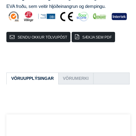
EVA froðu, sem veitir hljóðeinangrun og dempingu.
SENDU OKKUR TÖLVUPÓST
SÆKJA SEM PDF
VÖRUUPPLÝSINGAR
VÖRUMERKI