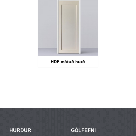
HDF mótuð hurð
KT12SS
HURDUR
GÓLFEFNI