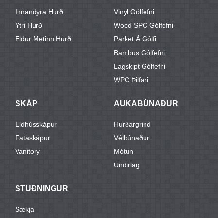
Innandyra Hurð
Vinyl Gólfefni
Ytri Hurð
Wood SPC Gólfefni
Eldur Metinn Hurð
Parket Á Gólfi
Bambus Gólfefni
Lagskipt Gólfefni
WPC Þilfari
SKÁP
AUKABÚNAÐUR
Eldhússkápur
Hurðargrind
Fataskápur
Vélbúnaður
Vanitory
Mótun
Undirlag
STUÐNINGUR
Sækja