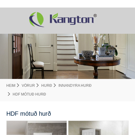
HEIM
VÖRUR
HURÐ
INNANDYRA HURÐ
HDF MÓTUÐ HURÐ
HDF mótuð hurð