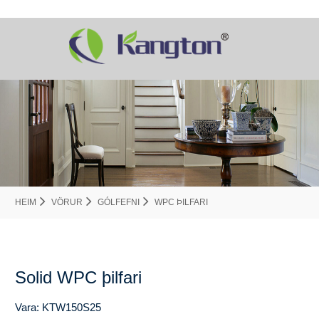
HEIM
VÖRUR
GÓLFEFNI
WPC ÞILFARI
Solid WPC þilfari
Vara: KTW150S25