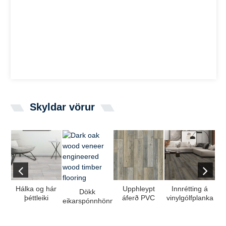
Skyldar vörur
Hálka og hár
Upphleypt
Innrétting á
No
Dökk
þéttleiki
áferð PVC
vinylgólfplanka
no
eikarspónnhönnuð
steinlitur af
meyjarefni
í herberginu frá
g
viðarflís ...
vinyl ...
plast ...
Chin ...