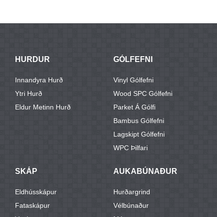
HURDUR
GÓLFEFNI
Innandyra Hurð
Vinyl Gólfefni
Ytri Hurð
Wood SPC Gólfefni
Eldur Metinn Hurð
Parket Á Gólfi
Bambus Gólfefni
Lagskipt Gólfefni
WPC Þilfari
SKÁP
AUKABÚNAÐUR
Eldhússkápur
Hurðargrind
Fataskápur
Vélbúnaður