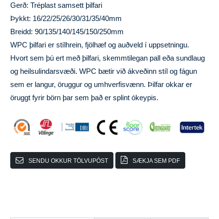
Gerð: Tréplast samsett þilfari
Þykkt: 16/22/25/26/30/31/35/40mm
Breidd: 90/135/140/145/150/250mm
WPC þilfari er stílhrein, fjölhæf og auðveld í uppsetningu.
Hvort sem þú ert með þilfari, skemmtilegan pall eða sundlaug
og heilsulindarsvæði. WPC bætir við ákveðinn stíl og fágun
sem er langur, öruggur og umhverfisvænn. Þilfar okkar er
öruggt fyrir börn þar sem það er splint ókeypis.
SENDU OKKUR TÖLVUPÓST
SÆKJA SEM PDF