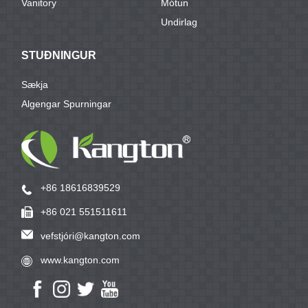
Vanitory
Mótun
Undirlag
STUÐNINGUR
Sækja
Algengar Spurningar
+86 18616839529
+86 021 551511611
vefstjóri@kangton.com
www.kangton.com