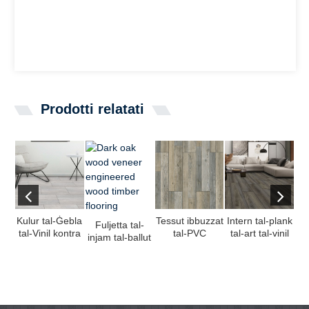
Prodotti relatati
Kulur tal-Ġebla
Tessut ibbuzzat
Intern tal-plank
Fuljetta tal-
tal-Vinil kontra
tal-PVC
tal-art tal-vinil
g
injam tal-ballut
ż-żlieq u ta
Materjal Verġni
tal-kamra minn
t
skur injam
'densità għolja
tal-plastik Vi ...
Chin ...
pla
inġinerija flo
...
vin
injam flo ...