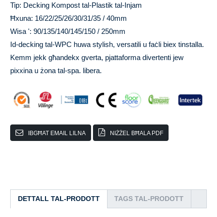
Tip: Decking Kompost tal-Plastik tal-Injam
Ħxuna: 16/22/25/26/30/31/35 / 40mm
Wisa ': 90/135/140/145/150 / 250mm
Id-decking tal-WPC huwa stylish, versatili u faċli biex tinstalla.
Kemm jekk għandekx gverta, pjattaforma divertenti jew
pixxina u żona tal-spa. libera.
IBGĦAT EMAIL LILNA
NIŻŻEL BĦALA PDF
DETTALL TAL-PRODOTT
TAGS TAL-PRODOTT