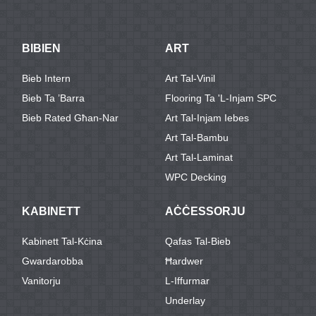
BIBIEN
ART
Bieb Intern
Art Tal-Vinil
Bieb Ta ’barra
Flooring Ta 'l-Injam SPC
Bieb Rated Għan-Nar
Art Tal-Injam Iebes
Art Tal-Bambu
Art Tal-Laminat
WPC Decking
KABINETT
AĊĊESSORJU
Kabinett Tal-Kċina
Qafas Tal-Bieb
Gwardarobba
Ħardwer
Vanitorju
L-Iffurmar
Underlay