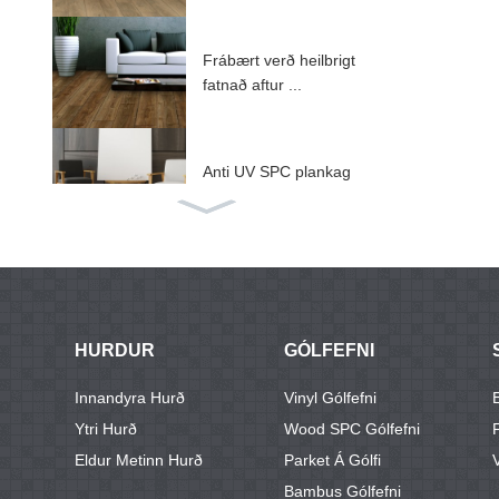
Frábært verð heilbrigt
fatnað aftur ...
Anti UV SPC plankag
ólf ...
SPC gólfefni með IXP
E / EV ...
HURDUR
GÓLFEFNI
ABA stíf kjarna SPC g
Innandyra Hurð
Vinyl Gólfefni
ólfefni ...
Ytri Hurð
Wood SPC Gólfefni
Eldur Metinn Hurð
Parket Á Gólfi
Bambus Gólfefni