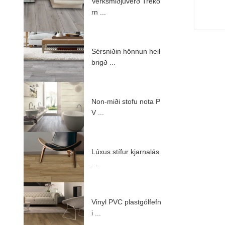
Verksmiðjuverð Tréko
rn ...
Sérsniðin hönnun heil
brigð ...
Non-miði stofu nota P
V ...
Lúxus stífur kjarnalás
...
Vinyl PVC plastgólfefn
i ...