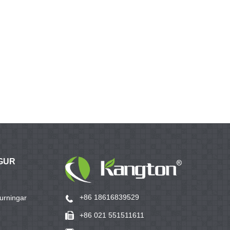
GUR
+86 18616839529
urningar
+86 021 551511611