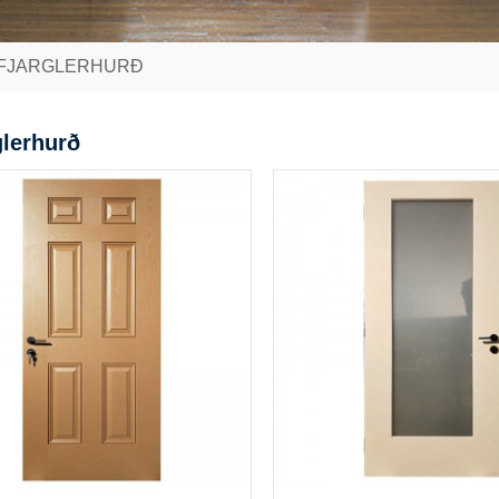
FJARGLERHURÐ
glerhurð