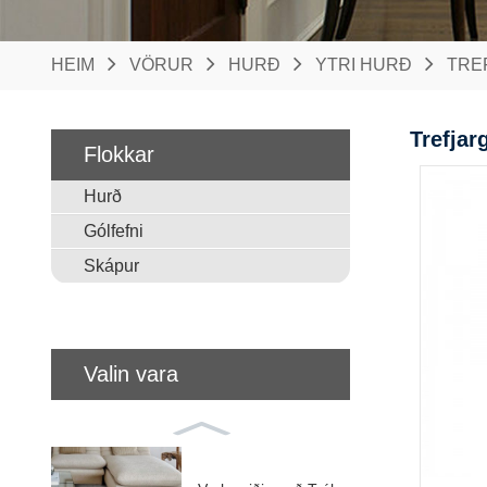
HEIM
VÖRUR
HURÐ
YTRI HURÐ
TRE
Trefjar
Flokkar
Hurð
Gólfefni
Skápur
Valin vara