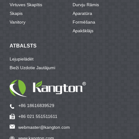
Virtuves Skapītis
Durvju Rāmis
Skapis
Aparatūra
Vanitory
Formēšana
Apakšklājs
ATBALSTS
Lejupielādēt
Bieži Uzdotie Jautājumi
+86 18616839529
+86 021 551511611
webmaster@kangton.com
www.kangton.com