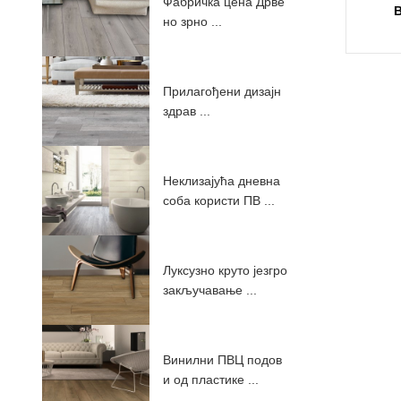
Фабричка цена Дрве
но зрно ...
Прилагођени дизајн
здрав ...
Неклизајућа дневна
соба користи ПВ ...
Луксузно круто језгро
закључавање ...
Винилни ПВЦ подов
и од пластике ...