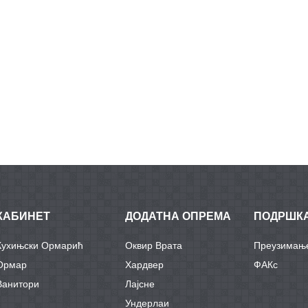
КАБИНЕТ
ДОДАТНА ОПРЕМА
ПОДРШК
Кухињски Ормарић
Оквир Врата
Преузимањ
Ормар
Хардвер
ФАКс
Ванитори
Лајсне
Ундерлаи