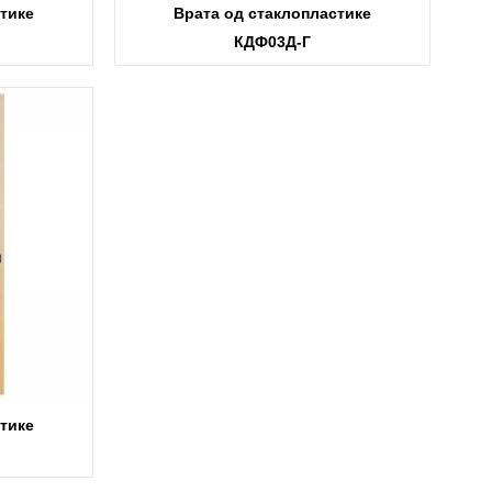
тике
Врата од стаклопластике
КДФ03Д-Г
тике