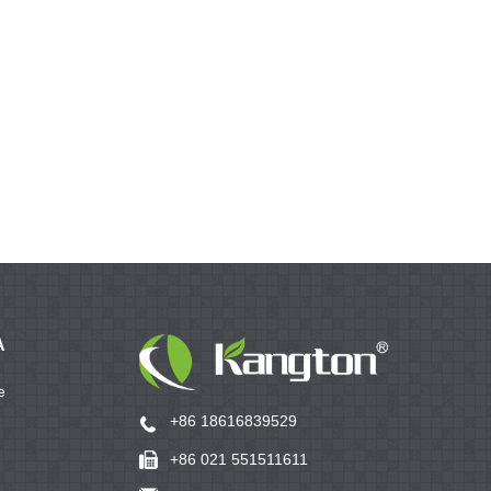
А
е
+86 18616839529
+86 021 551511611