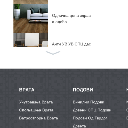
Одлична цена здрав
а одећа ...
Анти УВ УВ СПЦ дас
ке ...
СПЦ подови са ИКС
ПЕ / ЕВ ...
ВРАТА
ПОДОВИ
АБА подови од тврдо
Унутрашња Врата
Винилни Подови
г језгра СПЦ ...
Спољашња Врата
Дрвени СПЦ Подови
Ватроотпорна Врата
Подови Од Тврдог
Дрвета