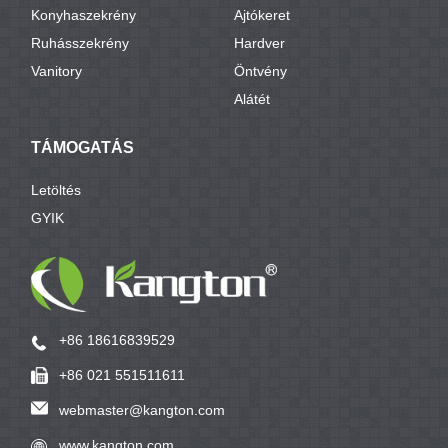
Konyhaszekrény
Ajtókeret
Ruhásszekrény
Hardver
Vanitory
Öntvény
Alátét
TÁMOGATÁS
Letöltés
GYIK
+86 18616839529
+86 021 551511611
webmaster@kangton.com
www.kangton.com