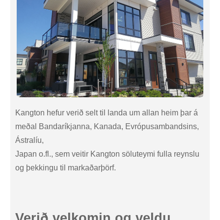
Kangton hefur verið selt til landa um allan heim þar á
meðal Bandaríkjanna, Kanada, Evrópusambandsins,
Ástralíu,
Japan o.fl., sem veitir Kangton söluteymi fulla reynslu
og þekkingu til markaðarþörf.
Verið velkomin og veldu