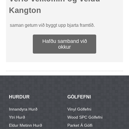
Kangton
saman getum við byggt upp bjarta framtíð.
Hafðu samband við
okkur
HURDUR
GÓLFEFNI
Innandyra Hurð
Vinyl Gólfefni
Ytri Hurð
Wood SPC Gólfefni
Eldur Metinn Hurð
Parket Á Gólfi