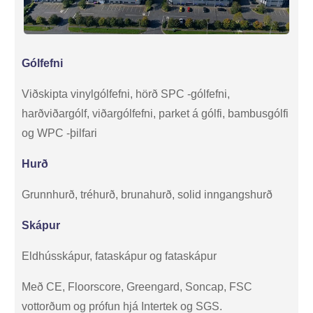
Gólfefni
Viðskipta vinylgólfefni, hörð SPC -gólfefni,
harðviðargólf, viðargólfefni, parket á gólfi, bambusgólfi
og WPC -þilfari
Hurð
Grunnhurð, tréhurð, brunahurð, solid inngangshurð
Skápur
Eldhússkápur, fataskápur og fataskápur
Með CE, Floorscore, Greengard, Soncap, FSC
vottorðum og prófun hjá Intertek og SGS.