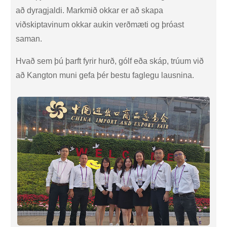
að dyragjaldi. Markmið okkar er að skapa
viðskiptavinum okkar aukin verðmæti og þróast
saman.
Hvað sem þú þarft fyrir hurð, gólf eða skáp, trúum við
að Kangton muni gefa þér bestu faglegu lausnina.