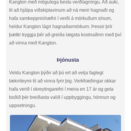
Kangton með mögulega bestu verðlagningu. Að auki,
til að hjálpa viðskiptavinum að ná meiri hagnaði og
hafa samkeppnishæfni í verði á mörkuðum sínum,
heldur Kangton lágri hagnaðarmörkum. Þessir þrír
þættir tryggja þér að greiða lægsta kostnaðinn með því
að vinna með Kangton.
Þjónusta
Veldu Kangton þýðir að þú ert að velja faglegt
tækniteymi til að vinna fyrir þig. Verkfræðingar okkar
hafa verið í skreytingarefni í meira en 17 ár og geta
boðið þér breiðasta valið í uppbyggingu, hönnun og
uppsetningu.