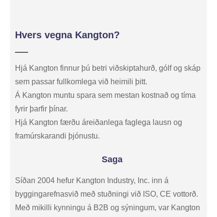
Hvers vegna Kangton?
Hjá Kangton finnur þú betri viðskiptahurð, gólf og skáp
sem passar fullkomlega við heimili þitt.
Á Kangton muntu spara sem mestan kostnað og tíma
fyrir þarfir þínar.
Hjá Kangton færðu áreiðanlega faglega lausn og
framúrskarandi þjónustu.
Saga
Síðan 2004 hefur Kangton Industry, Inc. inn á
byggingarefnasvið með stuðningi við ISO, CE vottorð.
Með mikilli kynningu á B2B og sýningum, var Kangton