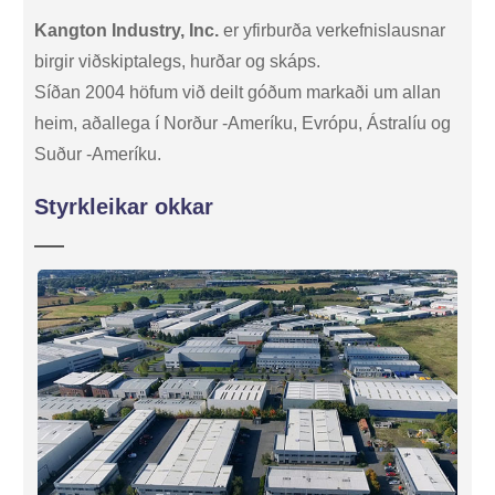
Kangton Industry, Inc.
er yfirburða verkefnislausnar
birgir viðskiptalegs, hurðar og skáps.
Síðan 2004 höfum við deilt góðum markaði um allan
heim, aðallega í Norður -Ameríku, Evrópu, Ástralíu og
Suður -Ameríku.
Styrkleikar okkar