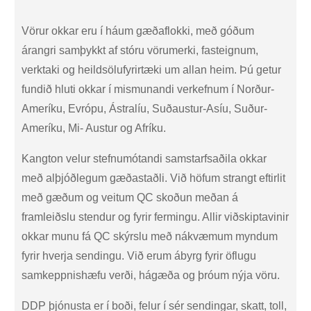
Vörur okkar eru í háum gæðaflokki, með góðum
árangri samþykkt af stóru vörumerki, fasteignum,
verktaki og heildsölufyrirtæki um allan heim. Þú getur
fundið hluti okkar í mismunandi verkefnum í Norður-
Ameríku, Evrópu, Ástralíu, Suðaustur-Asíu, Suður-
Ameríku, Mi- Austur og Afríku.
Kangton velur stefnumótandi samstarfsaðila okkar
með alþjóðlegum gæðastaðli. Við höfum strangt eftirlit
með gæðum og veitum QC skoðun meðan á
framleiðslu stendur og fyrir fermingu. Allir viðskiptavinir
okkar munu fá QC skýrslu með nákvæmum myndum
fyrir hverja sendingu. Við erum ábyrg fyrir öflugu
samkeppnishæfu verði, hágæða og þróum nýja vöru.
DDP þjónusta er í boði, felur í sér sendingar, skatt, toll,