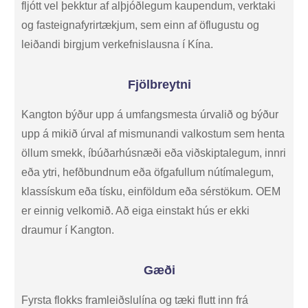
fljótt vel þekktur af alþjóðlegum kaupendum, verktaki
og fasteignafyrirtækjum, sem einn af öflugustu og
leiðandi birgjum verkefnislausna í Kína.
Fjölbreytni
Kangton býður upp á umfangsmesta úrvalið og býður
upp á mikið úrval af mismunandi valkostum sem henta
öllum smekk, íbúðarhúsnæði eða viðskiptalegum, innri
eða ytri, hefðbundnum eða öfgafullum nútímalegum,
klassískum eða tísku, einföldum eða sérstökum. OEM
er einnig velkomið. Að eiga einstakt hús er ekki
draumur í Kangton.
Gæði
Fyrsta flokks framleiðslulína og tæki flutt inn frá