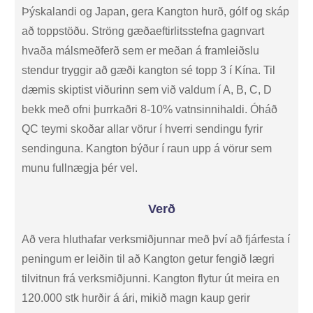
Þýskalandi og Japan, gera Kangton hurð, gólf og skáp
að toppstöðu. Ströng gæðaeftirlitsstefna gagnvart
hvaða málsmeðferð sem er meðan á framleiðslu
stendur tryggir að gæði kangton sé topp 3 í Kína. Til
dæmis skiptist viðurinn sem við valdum í A, B, C, D
bekk með ofni þurrkaðri 8-10% vatnsinnihaldi. Óháð
QC teymi skoðar allar vörur í hverri sendingu fyrir
sendinguna. Kangton býður í raun upp á vörur sem
munu fullnægja þér vel.
Verð
Að vera hluthafar verksmiðjunnar með því að fjárfesta í
peningum er leiðin til að Kangton getur fengið lægri
tilvitnun frá verksmiðjunni. Kangton flytur út meira en
120.000 stk hurðir á ári, mikið magn kaup gerir