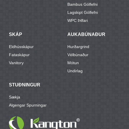
Bambus Gólfefni
Lagskipt Gólfefni
WPC Þilfari
SKÁP
AUKABÚNAÐUR
Eldhússkápur
Hurðargrind
Fataskápur
Vélbúnaður
Vanitory
Mótun
Undirlag
STUÐNINGUR
Sækja
Algengar Spurningar