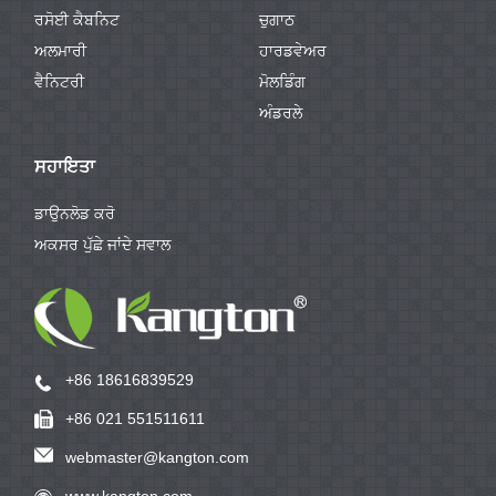
ਰਸੋਈ ਕੈਬਨਿਟ
ਚੁਗਾਠ
ਅਲਮਾਰੀ
ਹਾਰਡਵੇਅਰ
ਵੈਨਿਟਰੀ
ਮੋਲਡਿੰਗ
ਅੰਡਰਲੇ
ਸਹਾਇਤਾ
ਡਾਉਨਲੋਡ ਕਰੋ
ਅਕਸਰ ਪੁੱਛੇ ਜਾਂਦੇ ਸਵਾਲ
+86 18616839529
+86 021 551511611
webmaster@kangton.com
www.kangton.com