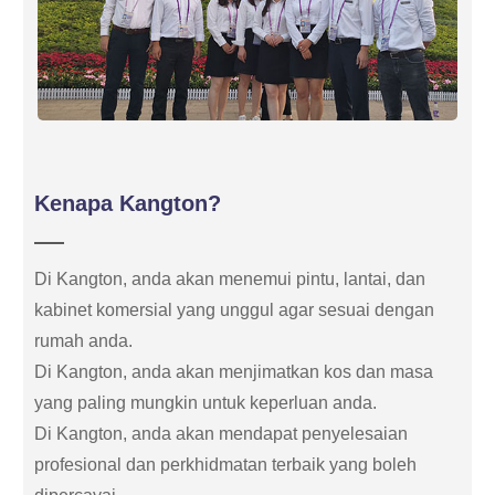
Kenapa Kangton?
Di Kangton, anda akan menemui pintu, lantai, dan
kabinet komersial yang unggul agar sesuai dengan
rumah anda.
Di Kangton, anda akan menjimatkan kos dan masa
yang paling mungkin untuk keperluan anda.
Di Kangton, anda akan mendapat penyelesaian
profesional dan perkhidmatan terbaik yang boleh