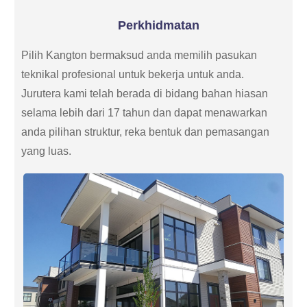
Perkhidmatan
Pilih Kangton bermaksud anda memilih pasukan
teknikal profesional untuk bekerja untuk anda.
Jurutera kami telah berada di bidang bahan hiasan
selama lebih dari 17 tahun dan dapat menawarkan
anda pilihan struktur, reka bentuk dan pemasangan
yang luas.