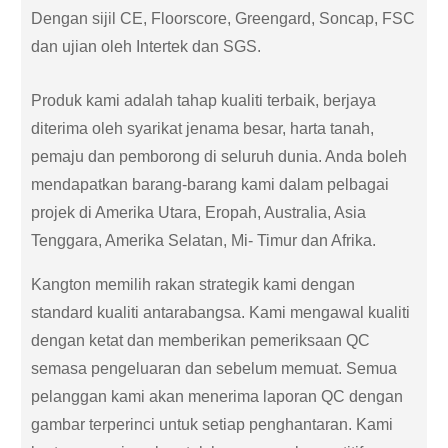
Dengan sijil CE, Floorscore, Greengard, Soncap, FSC
dan ujian oleh Intertek dan SGS.
Produk kami adalah tahap kualiti terbaik, berjaya
diterima oleh syarikat jenama besar, harta tanah,
pemaju dan pemborong di seluruh dunia. Anda boleh
mendapatkan barang-barang kami dalam pelbagai
projek di Amerika Utara, Eropah, Australia, Asia
Tenggara, Amerika Selatan, Mi- Timur dan Afrika.
Kangton memilih rakan strategik kami dengan
standard kualiti antarabangsa. Kami mengawal kualiti
dengan ketat dan memberikan pemeriksaan QC
semasa pengeluaran dan sebelum memuat. Semua
pelanggan kami akan menerima laporan QC dengan
gambar terperinci untuk setiap penghantaran. Kami