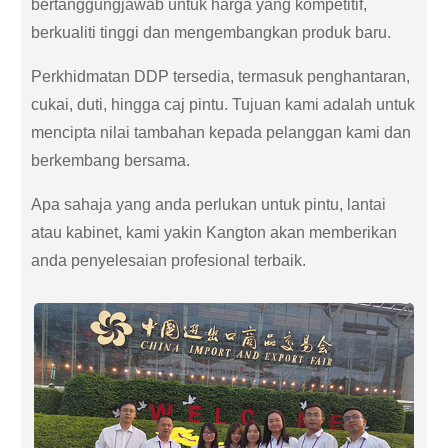
bertanggungjawab untuk harga yang kompetitif,
berkualiti tinggi dan mengembangkan produk baru.
Perkhidmatan DDP tersedia, termasuk penghantaran,
cukai, duti, hingga caj pintu. Tujuan kami adalah untuk
mencipta nilai tambahan kepada pelanggan kami dan
berkembang bersama.
Apa sahaja yang anda perlukan untuk pintu, lantai
atau kabinet, kami yakin Kangton akan memberikan
anda penyelesaian profesional terbaik.